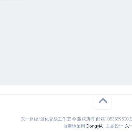
单
教
程
参
数
设
置
东一财经/量化交易工作室 © 版权所有 邮箱1053589500@qq.
自豪地采用
DongyiAI
. 主题设计
东一