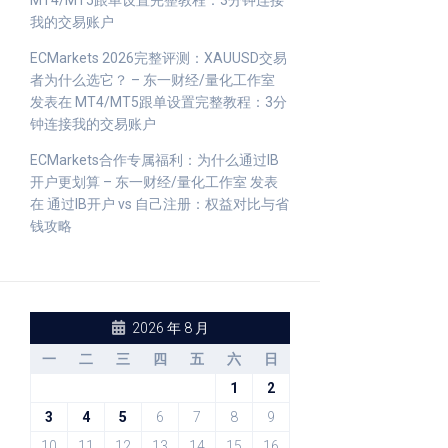
MT4/MT5跟单设置完整教程：3分钟连接
我的交易账户
ECMarkets 2026完整评测：XAUUSD交易
者为什么选它？ – 东一财经/量化工作室
发表在
MT4/MT5跟单设置完整教程：3分
钟连接我的交易账户
ECMarkets合作专属福利：为什么通过IB
开户更划算 – 东一财经/量化工作室
发表
在
通过IB开户 vs 自己注册：权益对比与省
钱攻略
2026 年 8 月
一
二
三
四
五
六
日
1
2
3
4
5
6
7
8
9
10
11
12
13
14
15
16