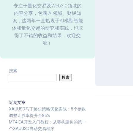
化
专注于量化交易及Web3.0领域的
内容分享，包涵 AI领域、财经知
回
识，这两年一直热衷于AI模型智能
测
体和量化交易的研究和实践，也取
数
据
得了不错的收益和结果，欢迎交
分
流:）
析
搜索
搜索
近期文章
XAUUSD马丁格尔策略优化实战：5个参数
调整让胜率提升至85%
MT4 EA开发入门教程：从零构建你的第一
个XAUUSD自动交易程序