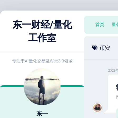
跳
至
东一财经/量化
首页
量
内
容
工作室
X
币安
策
略
实
专注于AI量化交易及Web3.0领域
战
2023
E
开
发
教
程
策
略
东一
优