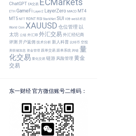
ECMarkets
ChatGPT
EA交易
GameFi
LayerZero
MT4
ETH
Layer2
MACD
SUI
MT5
RDNT
RSI
NFT
StarkNet
V神
web3术语
XAUUSD
仓位管理
以
World Coin
外汇交易
太坊
外汇经纪商
外汇IB
公链
评测
开户返佣
新人科普
技术分析
空投
比特币
量
跟单交易
跟单系统
美联储加息
资金管理
跨链
化交易
黄金
链游
风险管理
量化交易
交易
东一财经 官方微信账号二维码：