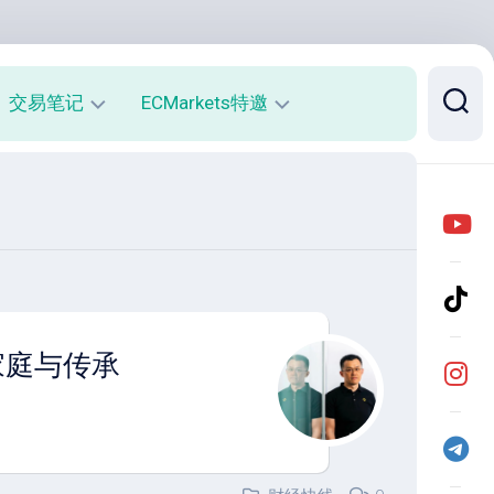
交易笔记
ECMarkets特邀
每
平
周
台
收
介
益
绍
报
与
告
优
势
月
、家庭与传承
度
开
收
户
益
返
报
佣
告
说
明
实