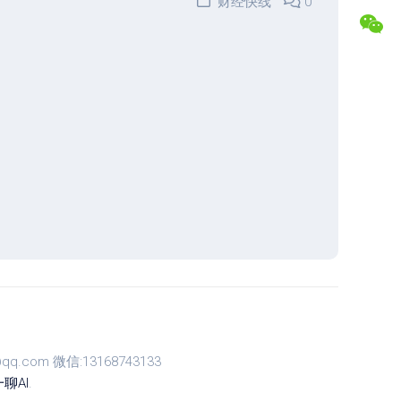
财经快线
0
盘
合
交
作
易
专
记
属
录
福
利
复
盘
常
分
见
析
问
题
解
答
联
系
博
主
com 微信:13168743133
聊AI
.