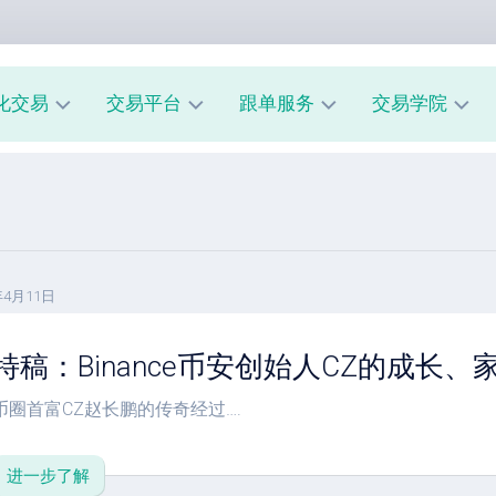
化交易
交易平台
跟单服务
交易学院
AUUSD
MT4
我
新
教
的
手
程
交
入
易
门
MT5
模
教
风
型
年4月11日
A
程
险
跟
管
特稿：Binance币安创始人CZ的成长
经
单
理
纪
系
商
市
统
币圈首富CZ赵长鹏的传奇经过….
评
场
指
测
心
南
理
进一步了解
跟