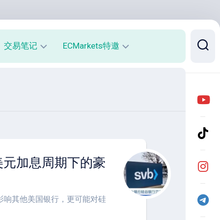
交易笔记
ECMarkets特邀
每
平
周
台
收
介
益
绍
报
与
告
优
势
月
一场美元加息周期下的豪
度
开
收
户
益
返
报
佣
影响其他美国银行，更可能对硅
告
说
明
实