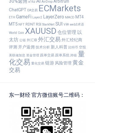
30%返佣
AI
Arbitrum
a16z
AirDrop
ECMarkets
ChatGPT
EA交易
GameFi
LayerZero
MT4
ETH
Layer2
MACD
SUI
MT5
RDNT
RSI
NFT
StarkNet
V神
web3术语
XAUUSD
仓位管理
以
World Coin
外汇交易
太坊
外汇经纪商
外汇IB
公链
评测
开户返佣
新人科普
技术分析
空投
比特币
量
跟单交易
跟单系统
美联储加息
资金管理
跨链
化交易
黄金
链游
风险管理
量化交易
交易
东一财经 官方微信账号二维码：