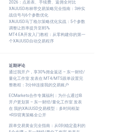
2026：点差表、手续费、返佣全对比
XAUUSD布林带交易策略完全指南：3种实
战信号与6个参数优化
XAUUSD马丁格尔策略优化实战：5个参数
调整让胜率提升至85%
MT4 EA开发入门教程：从零构建你的第一
个XAUUSD自动交易程序
近期评论
通过我开户，享30%佣金返还 – 东一财经/
量化工作室
发表在
MT4/MT5跟单设置完
整教程：3分钟连接我的交易账户
ECMarkets合作专属福利：为什么通过IB
开户更划算 – 东一财经/量化工作室
发表
在
我的XAUUSD交易模型：多时间框架
+RSI背离策略全公开
跟单交易黄金完全指南：从0到稳定盈利的