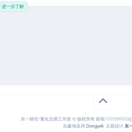
单
进一步了解
教
程
参
数
设
置
东一财经/量化交易工作室 © 版权所有 邮箱1053589500@qq.
自豪地采用
DongyiAI
. 主题设计
东一