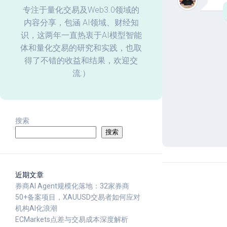
化
专注于量化交易及Web3.0领域的
内容分享，包涵 AI领域、财经知
回
识，这两年一直热衷于AI模型智能
测
体和量化交易的研究和实践，也取
数
据
得了不错的收益和结果，欢迎交
分
流:）
析
搜索
搜索
近期文章
券商AI Agent规模化落地：32家券商
50+备案项目，XAUUSD交易者如何应对
机构AI化浪潮
ECMarkets点差与交易成本深度解析