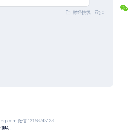
盘
合
交
作
财经快线
0
易
专
记
属
录
福
利
复
盘
常
分
见
析
问
题
解
答
联
系
博
主
com 微信:13168743133
聊AI
.