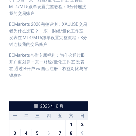
5个步骤 – 东一财经/量化工作室
发表在
MT4/MT5跟单设置完整教程：3分钟连接
我的交易账户
ECMarkets 2026完整评测：XAUUSD交易
者为什么选它？ – 东一财经/量化工作室
发表在
MT4/MT5跟单设置完整教程：3分
钟连接我的交易账户
ECMarkets合作专属福利：为什么通过IB
开户更划算 – 东一财经/量化工作室
发表
在
通过IB开户 vs 自己注册：权益对比与省
钱攻略
2026 年 8 月
一
二
三
四
五
六
日
1
2
3
4
5
6
7
8
9