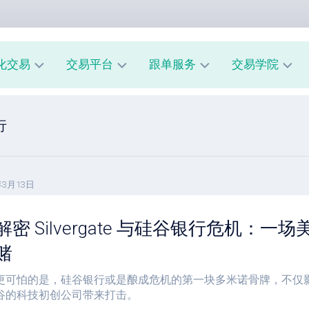
化交易
交易平台
跟单服务
交易学院
AUUSD
MT4
我
新
行
教
的
手
程
交
入
易
门
MT5
模
教
风
型
年3月13日
A
程
险
跟
管
解密 Silvergate 与硅谷银行危机：
经
单
理
纪
系
赌
商
市
统
评
场
指
更可怕的是，硅谷银行或是酿成危机的第一块多米诺骨牌，不仅
测
心
南
理
谷的科技初创公司带来打击。
跟