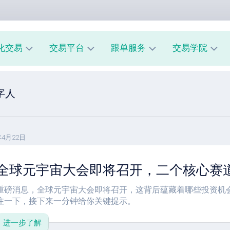
化交易
交易平台
跟单服务
交易学院
AUUSD
MT4
我
新
字人
教
的
手
程
交
入
易
门
MT5
模
教
风
型
年4月22日
A
程
险
跟
管
全球元宇宙大会即将召开，二个核心赛
经
单
理
纪
系
商
市
统
重磅消息，全球元宇宙大会即将召开，这背后蕴藏着哪些投资机
评
场
指
注一下，接下来一分钟给你关键提示。
测
心
南
理
进一步了解
跟