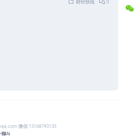
财经快线
0
盘
合
交
作
易
专
记
属
录
福
利
复
盘
常
分
见
析
问
题
解
答
联
系
博
主
com 微信:13168743133
聊AI
.