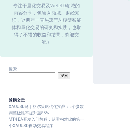
化
专注于量化交易及Web3.0领域的
内容分享，包涵 AI领域、财经知
回
识，这两年一直热衷于AI模型智能
测
体和量化交易的研究和实践，也取
数
据
得了不错的收益和结果，欢迎交
分
流:）
析
搜索
搜索
近期文章
XAUUSD马丁格尔策略优化实战：5个参数
调整让胜率提升至85%
MT4 EA开发入门教程：从零构建你的第一
个XAUUSD自动交易程序