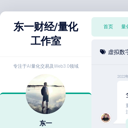
跳
至
东一财经/量化
首页
量
内
容
工作室
X
虚拟数
策
略
实
专注于AI量化交易及Web3.0领域
战
2022
E
开
发
教
程
策
略
东一
优