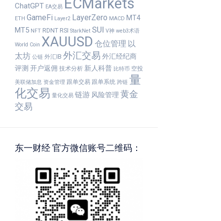
ECMarkets
ChatGPT
EA交易
GameFi
LayerZero
MT4
ETH
Layer2
MACD
SUI
MT5
RDNT
RSI
NFT
StarkNet
V神
web3术语
XAUUSD
仓位管理
以
World Coin
外汇交易
太坊
外汇经纪商
外汇IB
公链
评测
开户返佣
新人科普
技术分析
空投
比特币
量
跟单交易
跟单系统
美联储加息
资金管理
跨链
化交易
黄金
链游
风险管理
量化交易
交易
东一财经 官方微信账号二维码：