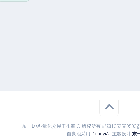
单
教
程
参
数
设
置
东一财经/量化交易工作室 © 版权所有 邮箱1053589500@qq.
自豪地采用
DongyiAI
. 主题设计
东一