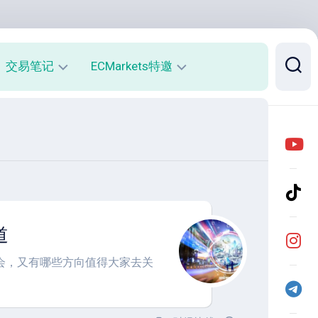
交易笔记
ECMarkets特邀
每
平
周
台
收
介
益
绍
报
与
告
优
势
月
道
度
开
收
户
益
返
会，又有哪些方向值得大家去关
报
佣
告
说
明
实