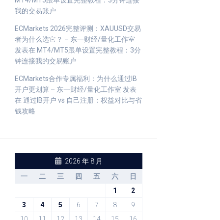
MT4/MT5跟单设置完整教程：3分钟连接
我的交易账户
ECMarkets 2026完整评测：XAUUSD交易
者为什么选它？ – 东一财经/量化工作室
发表在
MT4/MT5跟单设置完整教程：3分
钟连接我的交易账户
ECMarkets合作专属福利：为什么通过IB
开户更划算 – 东一财经/量化工作室
发表
在
通过IB开户 vs 自己注册：权益对比与省
钱攻略
2026 年 8 月
一
二
三
四
五
六
日
1
2
3
4
5
6
7
8
9
10
11
12
13
14
15
16