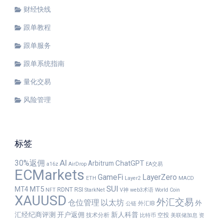
财经快线
跟单教程
跟单服务
跟单系统指南
量化交易
风险管理
标签
30%返佣
AI
ChatGPT
Arbitrum
a16z
AirDrop
EA交易
ECMarkets
GameFi
LayerZero
ETH
Layer2
MACD
SUI
MT5
MT4
RDNT
RSI
NFT
StarkNet
V神
web3术语
World Coin
XAUUSD
外汇交易
仓位管理
以太坊
外
外汇IB
公链
汇经纪商评测
开户返佣
新人科普
技术分析
空投
比特币
美联储加息
资