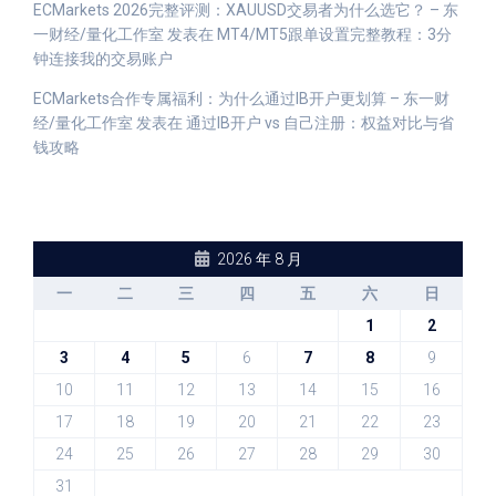
ECMarkets 2026完整评测：XAUUSD交易者为什么选它？ – 东
一财经/量化工作室
发表在
MT4/MT5跟单设置完整教程：3分
钟连接我的交易账户
ECMarkets合作专属福利：为什么通过IB开户更划算 – 东一财
经/量化工作室
发表在
通过IB开户 vs 自己注册：权益对比与省
钱攻略
2026 年 8 月
一
二
三
四
五
六
日
1
2
3
4
5
6
7
8
9
10
11
12
13
14
15
16
17
18
19
20
21
22
23
24
25
26
27
28
29
30
31