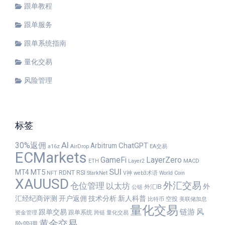
跟单教程
跟单服务
跟单系统指南
量化交易
风险管理
标签
30%返佣
AI
ChatGPT
Arbitrum
a16z
AirDrop
EA交易
ECMarkets
GameFi
LayerZero
ETH
Layer2
MACD
SUI
MT5
MT4
RDNT
RSI
NFT
StarkNet
V神
web3术语
World Coin
XAUUSD
外汇交易
仓位管理
以太坊
外
外汇IB
公链
汇经纪商评测
开户返佣
技术分析
新人科普
空投
比特币
美联储加息
量化交易
链游
风
跟单交易
跟单系统
资金管理
跨链
量化交易
黄金交易
险管理