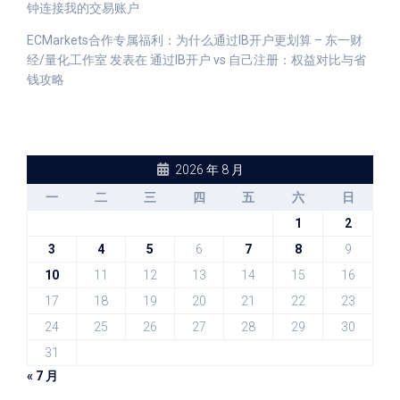
钟连接我的交易账户
ECMarkets合作专属福利：为什么通过IB开户更划算 – 东一财
经/量化工作室
发表在
通过IB开户 vs 自己注册：权益对比与省
钱攻略
2026 年 8 月
一
二
三
四
五
六
日
1
2
3
4
5
6
7
8
9
10
11
12
13
14
15
16
17
18
19
20
21
22
23
24
25
26
27
28
29
30
31
« 7 月