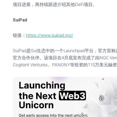
项目进展，再持续跟进介绍其他DeFi项目。
单
教
程
SuiPad
参
数
链接：
https://www.suipad.xyz/
设
置
SuiPad是Sui生态中的一个Launchpad平台，官方宣称是
官方合作伙伴。该项目在4月底宣布完成了由NGC Ventures
Cogitent Ventures、PANONY等投资的115万美元融