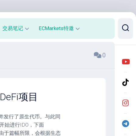
交易笔记
ECMarkets特邀
每
平
0
周
台
收
介
益
绍
报
与
告
优
势
月
DeFi项目
度
开
收
户
益
返
上线，并发行了原生代币。与此同
报
佣
告
说
开始进行IDO，下面
明
项目。由于篇幅所限，会根据生态
实