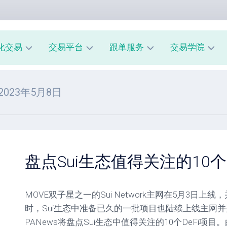
化交易
交易平台
跟单服务
交易学院
AUUSD
MT4
我
新
 2023年5月8日
教
的
手
程
交
入
易
门
MT5
模
教
风
型
A
程
险
跟
管
盘点Sui生态值得关注的10个
经
单
理
纪
系
商
市
统
MOVE双子星之一的Sui Network主网在5月3日
评
场
指
测
心
南
时，Sui生态中准备已久的一批项目也陆续上线主网并
理
PANews将盘点Sui生态中值得关注的10个DeFi
跟