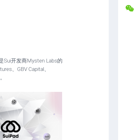
盘
合
交
作
易
专
记
属
录
福
利
复
盘
常
分
见
Sui开发商Mysten Labs的
析
问
题
、GBV Capital、
解
资。
答
联
系
博
主