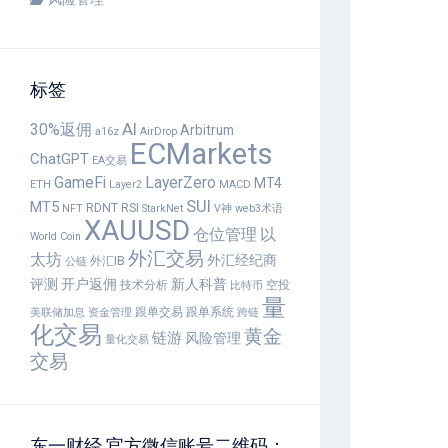
标签
30%返佣
AI
Arbitrum
a16z
AirDrop
ECMarkets
ChatGPT
EA交易
GameFi
LayerZero
MT4
ETH
Layer2
MACD
SUI
MT5
RDNT
RSI
NFT
StarkNet
V神
web3术语
XAUUSD
仓位管理
以
World Coin
外汇交易
太坊
外汇经纪商
外汇IB
公链
评测
开户返佣
新人科普
技术分析
空投
比特币
量
跟单交易
跟单系统
美联储加息
资金管理
跨链
化交易
黄金
链游
风险管理
量化交易
交易
东一财经 官方微信账号二维码：