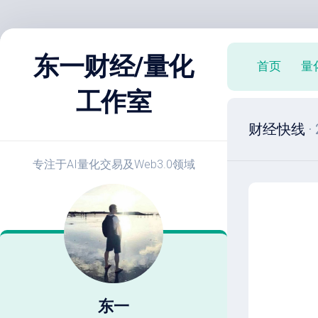
跳
至
东一财经/量化
首页
量
内
容
工作室
X
财经快线
·
策
略
实
专注于AI量化交易及Web3.0领域
战
E
开
发
教
程
策
略
东一
优