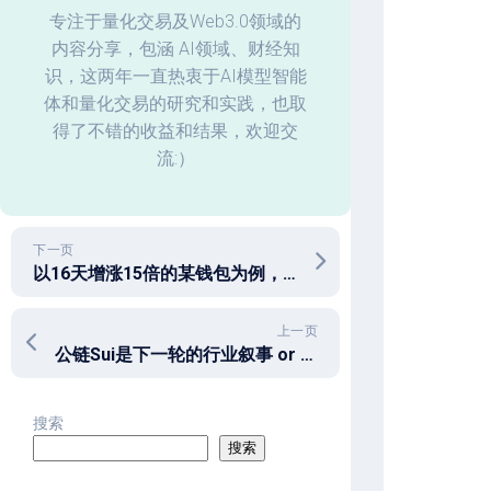
化
专注于量化交易及Web3.0领域的
内容分享，包涵 AI领域、财经知
回
识，这两年一直热衷于AI模型智能
测
体和量化交易的研究和实践，也取
数
据
得了不错的收益和结果，欢迎交
分
流:）
析
下一页
以16天增涨15倍的某钱包为例，掌握发掘聪明钱的方法和工具
上一页
公链Sui是下一轮的行业叙事 or 上一轮的落日余晖 ？
搜索
搜索