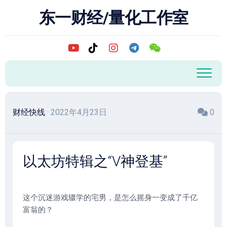
跳
东一财经/量化工作室
至
内
容
财经快线
· 2022年4月23日
0
以太坊特辑之“V神登基”
这个沉迷游戏辍学的宅男，是怎么摇身一变成了千亿
富翁的？