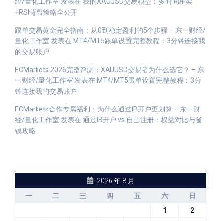
经/量化工作室
发表在
我的XAUUSD交易模型：多时间框架
+RSI背离策略全公开
跟单交易黄金完全指南：从0到稳定盈利的5个步骤 – 东一财经/
量化工作室
发表在
MT4/MT5跟单设置完整教程：3分钟连接我
的交易账户
ECMarkets 2026完整评测：XAUUSD交易者为什么选它？ – 东
一财经/量化工作室
发表在
MT4/MT5跟单设置完整教程：3分
钟连接我的交易账户
ECMarkets合作专属福利：为什么通过IB开户更划算 – 东一财
经/量化工作室
发表在
通过IB开户 vs 自己注册：权益对比与省
钱攻略
2026 年 8 月
一
二
三
四
五
六
日
1
2