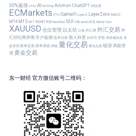
30%返佣
AI
ChatGPT
Arbitrum
a16z
AirDrop
EA交易
ECMarkets
GameFi
LayerZero
ETH
Layer2
MACD
SUI
MT5
MT4
RDNT
RSI
NFT
StarkNet
V神
web3术语
World Coin
XAUUSD
外汇交易
仓位管理
以太坊
外
外汇IB
公链
汇经纪商评测
开户返佣
新人科普
技术分析
空投
比特币
美联储加息
资
量化交易
链游
风险管
跟单交易
跟单系统
金管理
跨链
量化交易
黄金交易
理
东一财经 官方微信账号二维码：