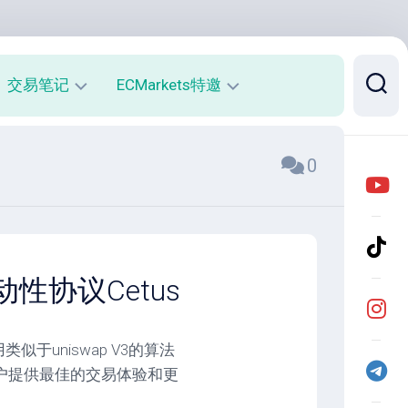
交易笔记
ECMarkets特邀
每
平
0
周
台
收
介
益
绍
报
与
告
优
势
月
动性协议Cetus
度
开
收
户
益
返
似于uniswap V3的算法
报
佣
告
说
用户提供最佳的交易体验和更
明
实