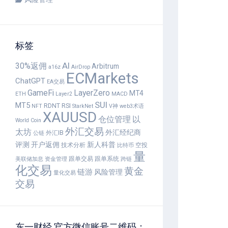
标签
30%返佣
AI
Arbitrum
a16z
AirDrop
ECMarkets
ChatGPT
EA交易
GameFi
LayerZero
MT4
ETH
Layer2
MACD
SUI
MT5
RDNT
RSI
NFT
StarkNet
V神
web3术语
XAUUSD
仓位管理
以
World Coin
外汇交易
太坊
外汇经纪商
外汇IB
公链
评测
开户返佣
新人科普
技术分析
空投
比特币
量
跟单交易
跟单系统
美联储加息
资金管理
跨链
化交易
黄金
链游
风险管理
量化交易
交易
东一财经 官方微信账号二维码：