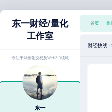
跳
至
东一财经/量化
首页
量
内
容
工作室
X
财经快线
·
策
略
实
专注于AI量化交易及Web3.0领域
战
E
开
发
教
程
策
略
东一
优