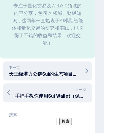
化
专注于量化交易及Web3.0领域的
内容分享，包涵 AI领域、财经知
回
识，这两年一直热衷于AI模型智能
测
体和量化交易的研究和实践，也取
数
据
得了不错的收益和结果，欢迎交
分
流:）
析
下一页
天王级潜力公链Sui的生态项目全景一览
上一页
手把手教你使用Sui Wallet（保姆级教程）
搜索
搜索