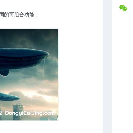
盘
合
交
作
不同的可组合功能。
易
专
记
属
录
福
利
复
盘
常
分
见
析
问
题
解
答
联
系
博
主