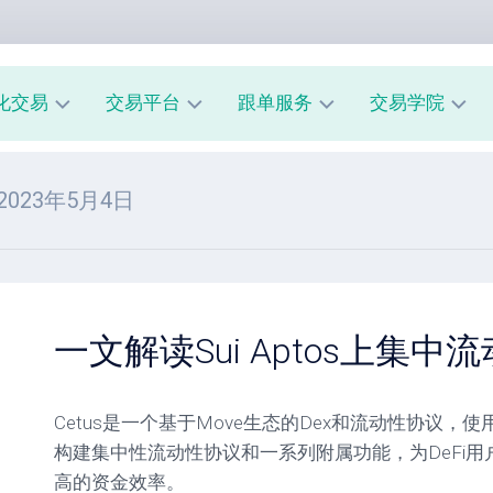
化交易
交易平台
跟单服务
交易学院
AUUSD
MT4
我
新
 2023年5月4日
教
的
手
程
交
入
易
门
MT5
模
教
风
型
A
程
险
跟
管
一文解读Sui Aptos上集中流
经
单
理
纪
系
商
市
统
Cetus是一个基于Move生态的Dex和流动性协议，使用类
评
场
指
测
心
南
构建集中性流动性协议和一系列附属功能，为DeFi
理
高的资金效率。
跟