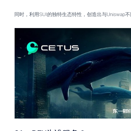
单
教
同时，利用SUI的独特生态特性，创造出与Uniswap
程
参
数
设
置