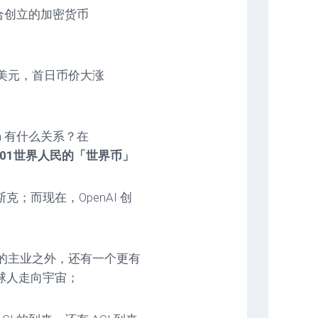
n 联合创立的加密货币
.58 美元，首日币价大涨
man 有什么关系？在
0
1
世界人民的「世界币」
；而现在，OpenAI 创
成功的主业之外，还有一个更有
球人走向宇宙；