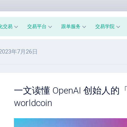
化交易
交易平台
跟单服务
交易学院
AUUSD
MT4
我
新
 2023年7月26日
教
的
手
程
交
入
易
门
MT5
模
教
风
型
A
程
险
跟
管
一文读懂 OpenAI 创始人
经
单
理
纪
系
worldcoin
商
市
统
评
场
指
测
心
南
理
跟