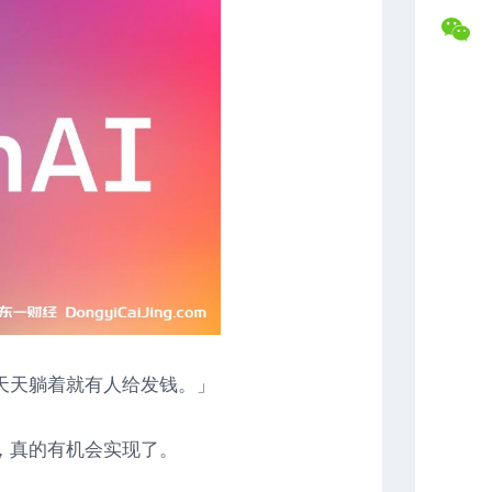
盘
合
交
作
易
专
记
属
录
福
利
复
盘
常
分
见
析
问
题
解
答
联
系
博
天天躺着就有人给发钱。」
主
，真的有机会实现了。