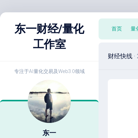
跳
至
东一财经/量化
首页
量
内
容
工作室
X
财经快线
·
策
略
实
专注于AI量化交易及Web3.0领域
战
E
开
发
教
程
策
略
东一
优