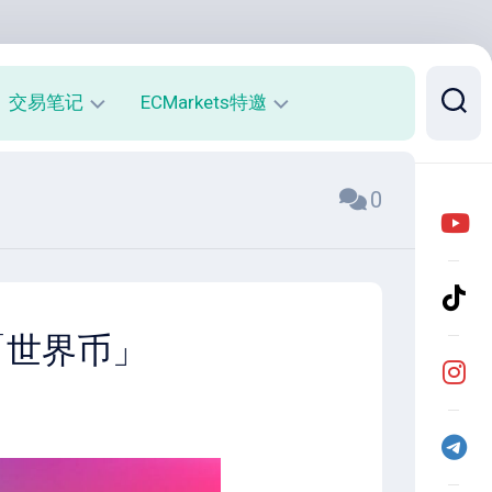
交易笔记
ECMarkets特邀
每
平
0
周
台
收
介
益
绍
报
与
告
优
势
月
的「世界币」
度
开
收
户
益
返
报
佣
告
说
明
实