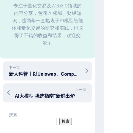
化
专注于量化交易及Web3.0领域的
内容分享，包涵 AI领域、财经知
回
识，这两年一直热衷于AI模型智能
测
体和量化交易的研究和实践，也取
数
据
得了不错的收益和结果，欢迎交
分
流:）
析
下一页
新人科普丨以Uniswap、Compound和MakerDAO为例，告诉你什么是TVL？
上一页
AI大模型 挑选指南”新鲜出炉
搜索
搜索