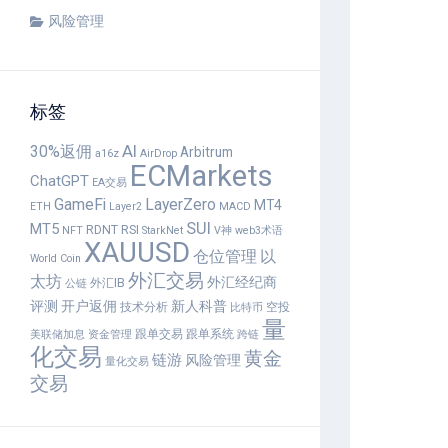
风险管理
标签
30%返佣
AI
Arbitrum
a16z
AirDrop
ECMarkets
ChatGPT
EA交易
GameFi
LayerZero
MT4
ETH
Layer2
MACD
SUI
MT5
RDNT
RSI
NFT
StarkNet
V神
web3术语
XAUUSD
仓位管理
以
World Coin
外汇交易
太坊
外汇经纪商
外汇IB
公链
评测
开户返佣
新人科普
技术分析
空投
比特币
量
跟单交易
跟单系统
美联储加息
资金管理
跨链
化交易
黄金
链游
风险管理
量化交易
交易