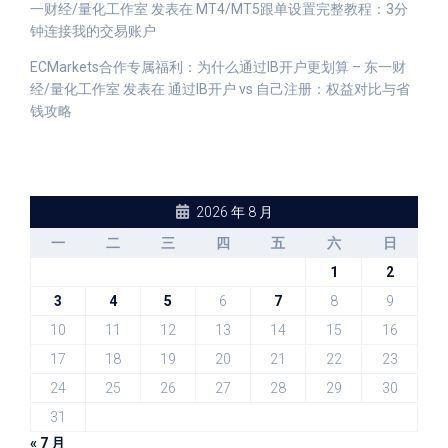
一财经/量化工作室
发表在
MT4/MT5跟单设置完整教程：3分
钟连接我的交易账户
ECMarkets合作专属福利：为什么通过IB开户更划算 – 东一财
经/量化工作室
发表在
通过IB开户 vs 自己注册：权益对比与省
钱攻略
2026 年 8 月
一
二
三
四
五
六
日
1
2
3
4
5
6
7
8
9
10
11
12
13
14
15
16
17
18
19
20
21
22
23
24
25
26
27
28
29
30
31
« 7 月