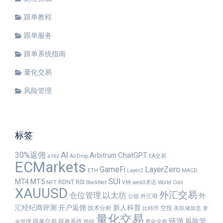
跟单教程
跟单服务
跟单系统指南
量化交易
风险管理
标签
30%返佣
AI
ChatGPT
Arbitrum
a16z
AirDrop
EA交易
ECMarkets
GameFi
LayerZero
ETH
Layer2
MACD
SUI
MT5
MT4
RDNT
RSI
NFT
StarkNet
V神
web3术语
World Coin
XAUUSD
外汇交易
仓位管理
以太坊
外
外汇IB
公链
汇经纪商评测
开户返佣
新人科普
技术分析
空投
比特币
美联储加息
资
量化交易
链游
风险管
跟单交易
跟单系统
金管理
跨链
量化交易