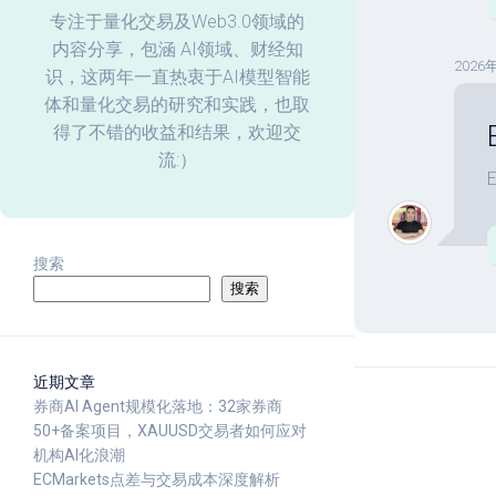
化
专注于量化交易及Web3.0领域的
内容分享，包涵 AI领域、财经知
回
2026
识，这两年一直热衷于AI模型智能
测
体和量化交易的研究和实践，也取
数
据
得了不错的收益和结果，欢迎交
分
流:）
析
搜索
搜索
近期文章
券商AI Agent规模化落地：32家券商
50+备案项目，XAUUSD交易者如何应对
机构AI化浪潮
ECMarkets点差与交易成本深度解析