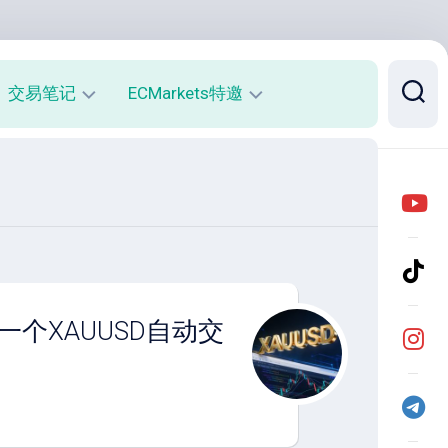
交易笔记
ECMarkets特邀
每
平
周
台
收
介
益
绍
报
与
告
优
势
月
一个XAUUSD自动交
度
开
收
户
益
返
报
佣
告
说
明
实