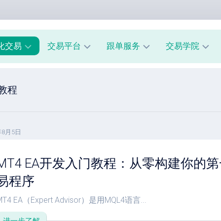
化交易
交易平台
跟单服务
交易学院
AUUSD
MT4
我
新
教程
教
的
手
程
交
入
易
门
MT5
模
教
风
型
年8月5日
A
程
险
跟
管
MT4 EA开发入门教程：从零构建你的第
经
单
理
纪
系
易程序
商
市
统
评
场
指
MT4 EA（Expert Advisor）是用MQL4语言...
测
心
南
理
跟