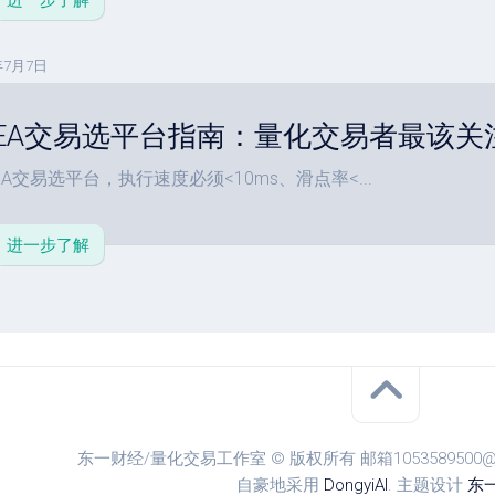
进一步了解
单
教
程
年7月7日
参
数
EA交易选平台指南：量化交易者最该关
设
置
EA交易选平台，执行速度必须<10ms、滑点率<...
进一步了解
东一财经/量化交易工作室 © 版权所有 邮箱1053589500@qq.
自豪地采用
DongyiAI
. 主题设计
东一