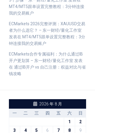
5个步骤 – 东一财经/量化工作室
发表在
MT4/MT5跟单设置完整教程：3分钟连接
我的交易账户
ECMarkets 2026完整评测：XAUUSD交易
者为什么选它？ – 东一财经/量化工作室
发表在
MT4/MT5跟单设置完整教程：3分
钟连接我的交易账户
ECMarkets合作专属福利：为什么通过IB
开户更划算 – 东一财经/量化工作室
发表
在
通过IB开户 vs 自己注册：权益对比与省
钱攻略
2026 年 8 月
一
二
三
四
五
六
日
1
2
3
4
5
6
7
8
9