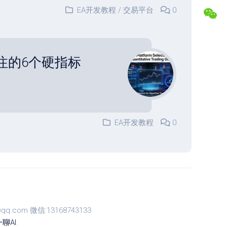
盘
合
EA开发教程
/
交易平台
0
交
作
易
专
记
属
录
福
注的6个硬指标
利
复
盘
常
分
见
析
问
题
解
EA开发教程
0
答
联
系
博
主
com 微信:13168743133
聊AI
.