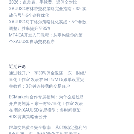
2026：点差表、手续费、返佣全对比
XAUUSD布林带交易策略完全指南：3种实
战信号与6个参数优化
XAUUSD马丁格尔策略优化实战：5个参数
调整让胜率提升至85%
MT4 EA开发入门教程：从零构建你的第一
个XAUUSD自动交易程序
近期评论
通过我开户，享30%佣金返还 – 东一财经/
量化工作室
发表在
MT4/MT5跟单设置完
整教程：3分钟连接我的交易账户
ECMarkets合作专属福利：为什么通过IB
开户更划算 – 东一财经/量化工作室
发表
在
我的XAUUSD交易模型：多时间框架
+RSI背离策略全公开
跟单交易黄金完全指南：从0到稳定盈利的