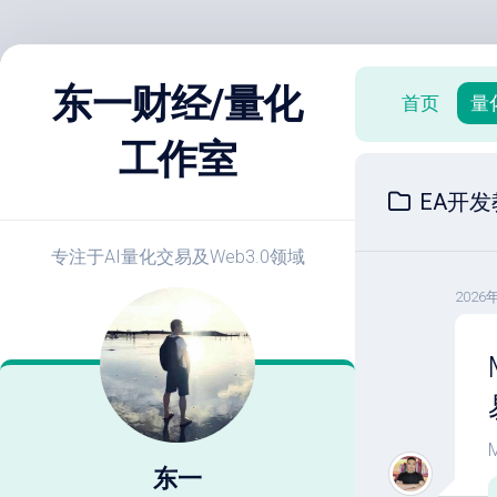
跳
至
东一财经/量化
首页
量
内
容
工作室
X
EA开发
策
略
实
专注于AI量化交易及Web3.0领域
战
2026
E
开
发
教
程
策
略
东一
优