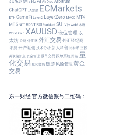
30%返佣
AI
Arbitrum
a16z
AirDrop
ECMarkets
ChatGPT
EA交易
GameFi
LayerZero
MT4
ETH
Layer2
MACD
SUI
MT5
RDNT
RSI
NFT
StarkNet
V神
web3术语
XAUUSD
仓位管理
以
World Coin
外汇交易
太坊
外汇经纪商
外汇IB
公链
评测
开户返佣
新人科普
技术分析
空投
比特币
量
跟单交易
跟单系统
美联储加息
资金管理
跨链
化交易
黄金
链游
风险管理
量化交易
交易
东一财经 官方微信账号二维码：