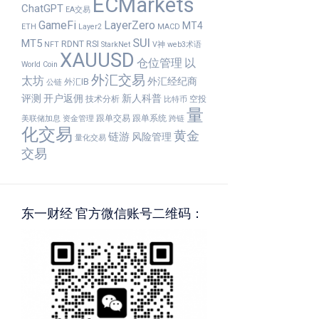
ECMarkets
ChatGPT
EA交易
GameFi
LayerZero
MT4
ETH
Layer2
MACD
SUI
MT5
RDNT
RSI
NFT
StarkNet
V神
web3术语
XAUUSD
仓位管理
以
World Coin
外汇交易
太坊
外汇经纪商
外汇IB
公链
评测
开户返佣
新人科普
技术分析
空投
比特币
量
跟单交易
跟单系统
美联储加息
资金管理
跨链
化交易
黄金
链游
风险管理
量化交易
交易
东一财经 官方微信账号二维码：