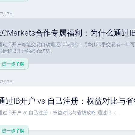
单
教
年7月7日
程
参
ECMarkets合作专属福利：为什么通过
数
设
通过IB开户每笔交易自动返还30%佣金，月均100手交易者一年可
置
据拆解IB开户的核心优势。
进一步了解
年7月7日
通过IB开户 vs 自己注册：权益对比与
通过IB开户 vs 自己注册：权益对比与省钱攻略 通过IB（...
进一步了解