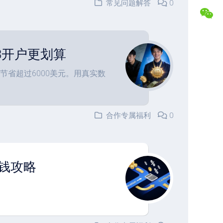
常见问题解答
0
盘
合
交
作
易
专
记
属
录
福
IB开户更划算
利
复
节省超过6000美元。用真实数
盘
常
分
见
析
问
题
合作专属福利
0
解
答
联
系
省钱攻略
博
主