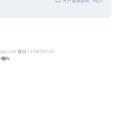
开户返佣说明
0
com 微信:13168743133
聊AI
.