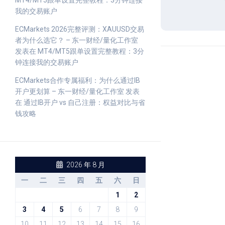
MT4/MT5跟单设置完整教程：3分钟连接
我的交易账户
ECMarkets 2026完整评测：XAUUSD交易
者为什么选它？ – 东一财经/量化工作室
发表在
MT4/MT5跟单设置完整教程：3分
钟连接我的交易账户
ECMarkets合作专属福利：为什么通过IB
开户更划算 – 东一财经/量化工作室
发表
在
通过IB开户 vs 自己注册：权益对比与省
钱攻略
2026 年 8 月
一
二
三
四
五
六
日
1
2
3
4
5
6
7
8
9
10
11
12
13
14
15
16