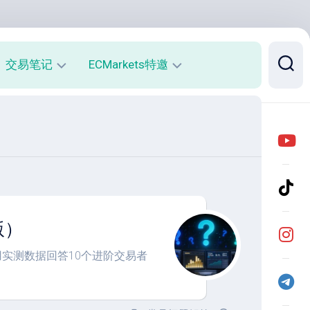
交易笔记
ECMarkets特邀
每
平
周
台
收
介
益
绍
报
与
告
优
势
月
版）
度
开
收
户
益
返
点。用实测数据回答10个进阶交易者
报
佣
告
说
明
实