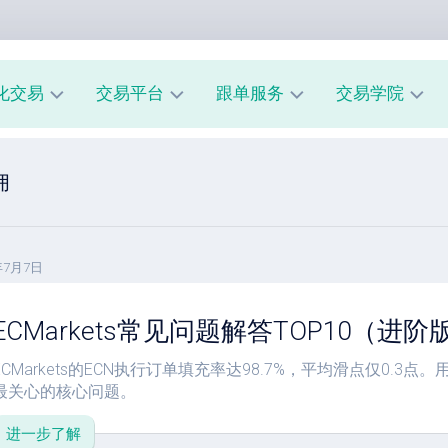
化交易
交易平台
跟单服务
交易学院
AUUSD
MT4
我
新
佣
教
的
手
程
交
入
易
门
MT5
模
教
风
型
年7月7日
A
程
险
跟
管
ECMarkets常见问题解答TOP10（进阶
经
单
理
纪
系
商
市
统
ECMarkets的ECN执行订单填充率达98.7%，平均滑点仅0.3
评
场
指
最关心的核心问题。
测
心
南
理
进一步了解
跟