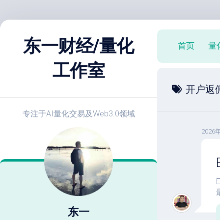
跳
至
东一财经/量化
首页
量
内
容
工作室
X
开户返
策
略
实
专注于AI量化交易及Web3.0领域
战
2026
E
开
发
教
程
策
略
东一
优