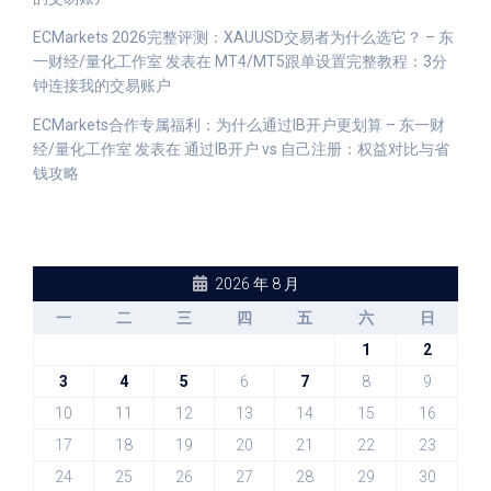
ECMarkets 2026完整评测：XAUUSD交易者为什么选它？ – 东
一财经/量化工作室
发表在
MT4/MT5跟单设置完整教程：3分
钟连接我的交易账户
ECMarkets合作专属福利：为什么通过IB开户更划算 – 东一财
经/量化工作室
发表在
通过IB开户 vs 自己注册：权益对比与省
钱攻略
2026 年 8 月
一
二
三
四
五
六
日
1
2
3
4
5
6
7
8
9
10
11
12
13
14
15
16
17
18
19
20
21
22
23
24
25
26
27
28
29
30