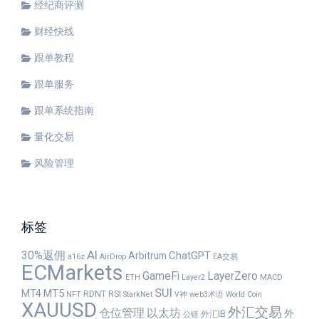
经纪商评测
财经快线
跟单教程
跟单服务
跟单系统指南
量化交易
风险管理
标签
30%返佣
AI
ChatGPT
Arbitrum
a16z
AirDrop
EA交易
ECMarkets
GameFi
LayerZero
ETH
Layer2
MACD
SUI
MT5
MT4
RDNT
RSI
NFT
StarkNet
V神
web3术语
World Coin
XAUUSD
外汇交易
仓位管理
以太坊
外
外汇IB
公链