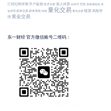
汇经纪商评测
开户返佣
新人科普
技术分析
空投
比特币
美联储加息
资
量化交易
链游
风险管
跟单交易
跟单系统
金管理
跨链
量化交易
黄金交易
理
东一财经 官方微信账号二维码：