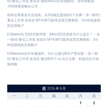
经/量化工作室
发表在
我的XAUUSD交易模型：多时间框架
+RSI背离策略全公开
跟单交易黄金完全指南：从0到稳定盈利的5个步骤 – 东一财经/
量化工作室
发表在
MT4/MT5跟单设置完整教程：3分钟连接我
的交易账户
ECMarkets 2026完整评测：XAUUSD交易者为什么选它？ – 东
一财经/量化工作室
发表在
MT4/MT5跟单设置完整教程：3分
钟连接我的交易账户
ECMarkets合作专属福利：为什么通过IB开户更划算 – 东一财
经/量化工作室
发表在
通过IB开户 vs 自己注册：权益对比与省
钱攻略
2026 年 8 月
一
二
三
四
五
六
日
1
2