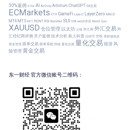
30%返佣
AI
ChatGPT
Arbitrum
a16z
AirDrop
EA交易
ECMarkets
GameFi
LayerZero
ETH
Layer2
MACD
SUI
MT5
MT4
RDNT
RSI
NFT
StarkNet
V神
web3术语
World Coin
XAUUSD
外汇交易
仓位管理
以太坊
外
外汇IB
公链
汇经纪商评测
开户返佣
技术分析
新人科普
空投
比特币
美联储加息
量化交易
链游
风
跟单交易
跟单系统
资金管理
跨链
量化交易
黄金交易
险管理
东一财经 官方微信账号二维码：