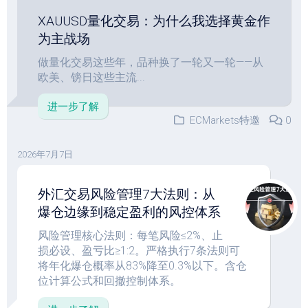
XAUUSD量化交易：为什么我选择黄金作
为主战场
做量化交易这些年，品种换了一轮又一轮——从
欧美、镑日这些主流...
进一步了解
ECMarkets特邀
0
2026年7月7日
外汇交易风险管理7大法则：从
爆仓边缘到稳定盈利的风控体系
风险管理核心法则：每笔风险≤2%、止
损必设、盈亏比≥1:2。严格执行7条法则可
将年化爆仓概率从83%降至0.3%以下。含仓
位计算公式和回撤控制体系。