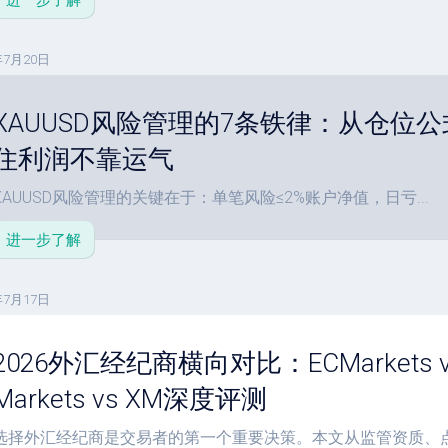
进一步了解
单
教
程
年7月20日
参
数
XAUUSD风险管理的7条铁律：从仓位
设
住利润不靠运气
置
XAUUSD风险管理的关键在于：单笔风险≤2%账户净值，日亏...
进一步了解
年7月17日
2026外汇经纪商横向对比：ECMarkets vs E
Markets vs XM深度评测
选择外汇经纪商是交易者的第一个重要决策。本文从监管资质、点差