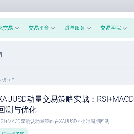
化交易
交易平台
跟单服务
交易学院
AUUSD
MT4
我
新
佣
教
的
手
程
交
入
易
门
MT5
模
教
风
型
年7月20日
A
程
险
跟
管
XAUUSD动量交易策略实战：RSI+MA
经
单
理
纪
系
回测与优化
商
市
统
评
场
指
RSI+MACD双确认动量策略在XAUUSD 4小时周期回测...
测
心
南
理
跟