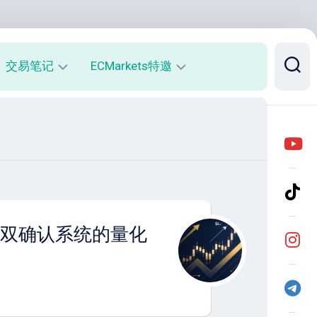
交易笔记
ECMarkets特邀
每
平
周
台
收
介
益
绍
报
与
告
优
势
月
CD双确认系统的量化
度
开
收
户
益
返
报
佣
告
说
明
实