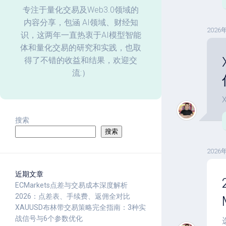
化
专注于量化交易及Web3.0领域的
内容分享，包涵 AI领域、财经知
回
2026
识，这两年一直热衷于AI模型智能
测
体和量化交易的研究和实践，也取
数
据
得了不错的收益和结果，欢迎交
分
流:）
析
搜索
搜索
2026
近期文章
ECMarkets点差与交易成本深度解析
2026：点差表、手续费、返佣全对比
XAUUSD布林带交易策略完全指南：3种实
战信号与6个参数优化