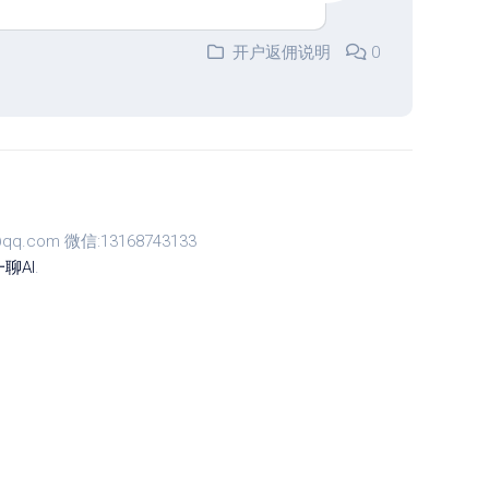
开户返佣说明
0
com 微信:13168743133
聊AI
.