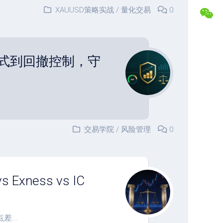
盘
合
XAUUSD策略实战
/
量化交易
0
交
作
易
专
记
属
录
福
公式到回撤控制，守
利
复
盘
常
分
见
析
问
题
解
答
交易学院
/
风险管理
0
联
系
博
主
xness vs IC
...