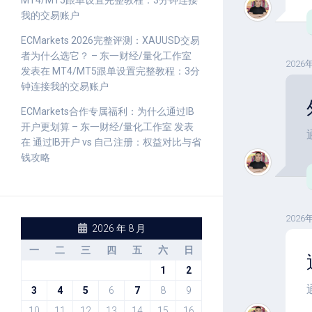
MT4/MT5跟单设置完整教程：3分钟连接
我的交易账户
ECMarkets 2026完整评测：XAUUSD交易
者为什么选它？ – 东一财经/量化工作室
2026
发表在
MT4/MT5跟单设置完整教程：3分
钟连接我的交易账户
ECMarkets合作专属福利：为什么通过IB
开户更划算 – 东一财经/量化工作室
发表
在
通过IB开户 vs 自己注册：权益对比与省
钱攻略
2026
2026 年 8 月
一
二
三
四
五
六
日
1
2
通
3
4
5
6
7
8
9
10
11
12
13
14
15
16