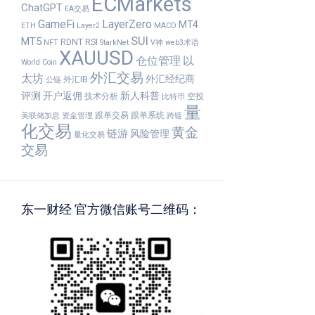
ECMarkets
ChatGPT
EA交易
GameFi
LayerZero
MT4
ETH
Layer2
MACD
SUI
MT5
RDNT
RSI
NFT
StarkNet
V神
web3术语
XAUUSD
仓位管理
以
World Coin
外汇交易
太坊
外汇经纪商
外汇IB
公链
评测
开户返佣
新人科普
技术分析
空投
比特币
量
跟单交易
跟单系统
美联储加息
资金管理
跨链
化交易
黄金
链游
风险管理
量化交易
交易
东一财经 官方微信账号二维码：