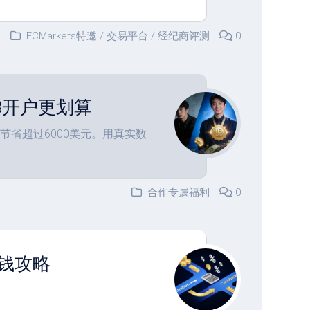
ECMarkets特邀
/
交易平台
/
经纪商评测
0
IB开户更划算
节省超过6000美元。用真实数
合作专属福利
0
省钱攻略