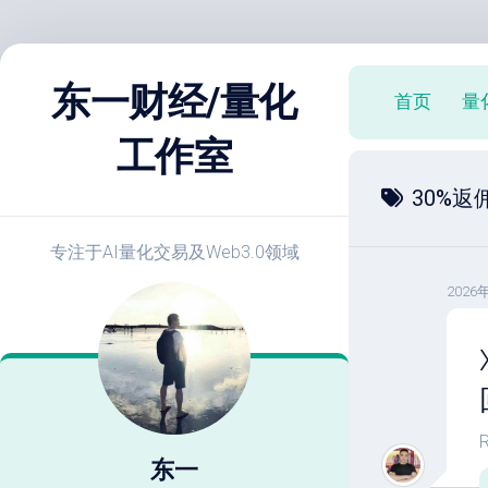
跳
至
东一财经/量化
首页
量
内
容
工作室
X
30%返
策
略
实
专注于AI量化交易及Web3.0领域
战
2026
E
开
发
教
程
策
略
东一
优