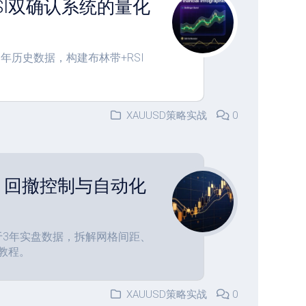
SI双确认系统的量化
年历史数据，构建布林带+RSI
XAUUSD策略实战
0
、回撤控制与自动化
于3年实盘数据，拆解网格间距、
教程。
XAUUSD策略实战
0