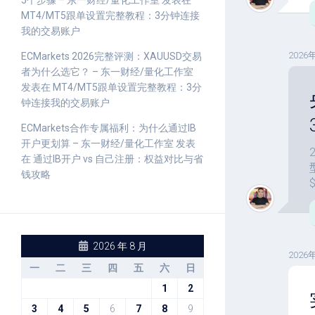
5个步骤 – 东一财经/量化工作室
发表在
MT4/MT5跟单设置完整教程：3分钟连接
我的交易账户
2026
ECMarkets 2026完整评测：XAUUSD交易
者为什么选它？ – 东一财经/量化工作室
发表在
MT4/MT5跟单设置完整教程：3分
钟连接我的交易账户
ECMarkets合作专属福利：为什么通过IB
开户更划算 – 东一财经/量化工作室
发表
在
通过IB开户 vs 自己注册：权益对比与省
钱攻略
2026 年 8 月
2026
一
二
三
四
五
六
日
1
2
3
4
5
6
7
8
9