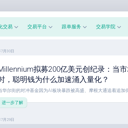
化交易
交易平台
跟单服务
交易学院
AUUSD
MT4
我
新
年7月30日
教
的
手
程
交
入
易
门
Millennium拟募200亿美元创纪录：
MT5
模
教
风
型
时，聪明钱为什么加速涌入量化？
A
程
险
跟
管
当华尔街的对冲基金因为AI板块暴跌被高盛、摩根大通追着追加保.
经
单
理
纪
系
进一步了解
商
市
统
评
场
指
测
心
南
年7月29日
理
跟