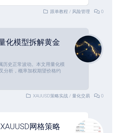
跟单教程
/
风险管理
0
用量化模型拆解黄金
调属历史正常波动。本文用量化模
交叉分析，概率加权期望价格约
XAUUSD策略实战
/
量化交易
0
3，XAUUSD网格策略