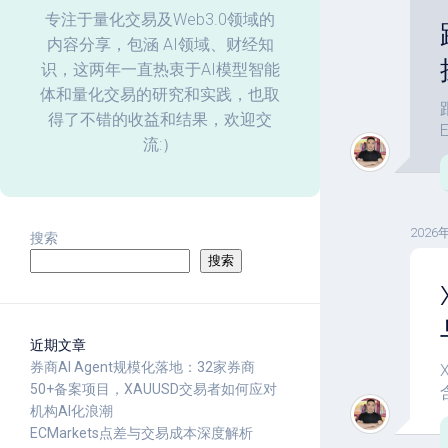
化
专注于量化交易及Web3.0领域的
内容分享，包涵 AI领域、财经知
回
识，这两年一直热衷于AI模型智能
测
体和量化交易的研究和实践，也取
数
据
得了不错的收益和结果，欢迎交
分
流:）
析
2026
搜索
搜索
近期文章
券商AI Agent规模化落地：32家券商
50+备案项目，XAUUSD交易者如何应对
机构AI化浪潮
ECMarkets点差与交易成本深度解析