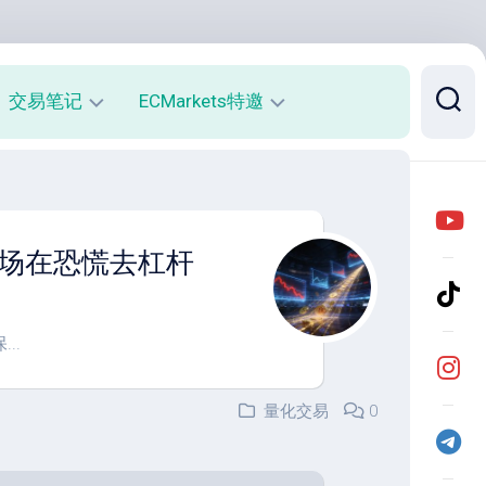
交易笔记
ECMarkets特邀
每
平
周
台
收
介
益
绍
当市场在恐慌去杠杆
报
与
告
优
势
月
..
度
开
收
户
益
返
量化交易
0
报
佣
告
说
明
实