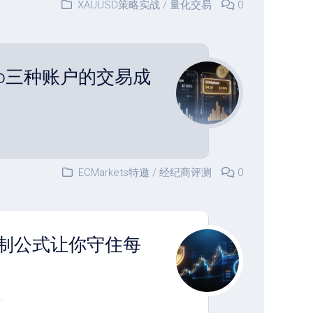
XAUUSD策略实战
/
量化交易
0
/Pro三种账户的交易成
ECMarkets特邀
/
经纪商评测
0
控制公式让你守住每
.