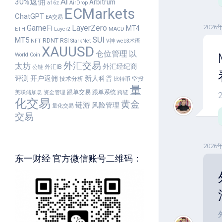
30%返佣
AI
Arbitrum
a16z
AirDrop
ECMarkets
ChatGPT
EA交易
GameFi
LayerZero
2026
MT4
ETH
Layer2
MACD
SUI
MT5
RDNT
RSI
NFT
StarkNet
V神
web3术语
XAUUSD
仓位管理
以
World Coin
外汇交易
太坊
外汇经纪商
外汇IB
公链
评测
开户返佣
新人科普
技术分析
空投
比特币
量
跟单交易
跟单系统
美联储加息
资金管理
跨链
化交易
黄金
链游
风险管理
量化交易
交易
2026
东一财经 官方微信账号二维码：