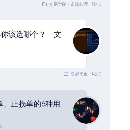
交易学院
/
市场心理
0
26年你该选哪个？一文
交易平台
0
单、止损单的6种用
..