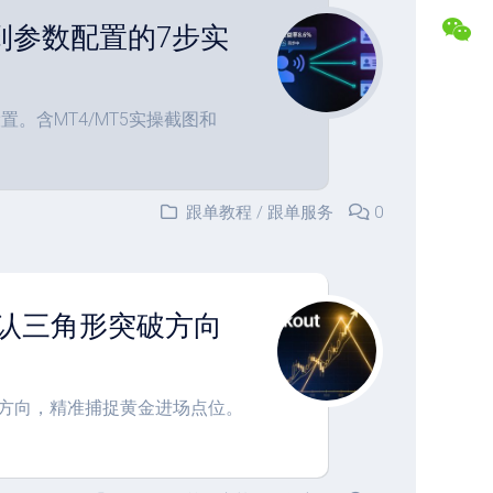
盘
合
到参数配置的7步实
交
作
易
专
记
属
录
福
。含MT4/MT5实操截图和
利
复
盘
常
分
见
跟单教程
/
跟单服务
0
析
问
题
解
答
确认三角形突破方向
联
系
博
主
破方向，精准捕捉黄金进场点位。