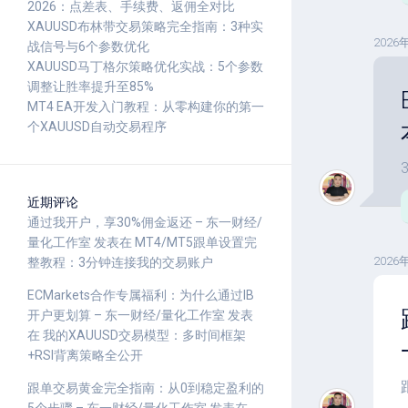
2026：点差表、手续费、返佣全对比
XAUUSD布林带交易策略完全指南：3种实
2026
战信号与6个参数优化
XAUUSD马丁格尔策略优化实战：5个参数
调整让胜率提升至85%
MT4 EA开发入门教程：从零构建你的第一
个XAUUSD自动交易程序
近期评论
通过我开户，享30%佣金返还 – 东一财经/
量化工作室
发表在
MT4/MT5跟单设置完
2026
整教程：3分钟连接我的交易账户
ECMarkets合作专属福利：为什么通过IB
开户更划算 – 东一财经/量化工作室
发表
在
我的XAUUSD交易模型：多时间框架
+RSI背离策略全公开
跟单交易黄金完全指南：从0到稳定盈利的