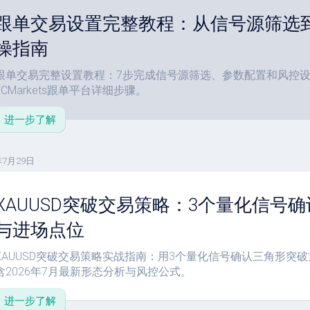
单
跟单交易设置完整教程：从信号源筛选
教
程
操指南
参
跟单交易完整设置教程：7步完成信号源筛选、参数配置和风控设置
数
ECMarkets跟单平台详细步骤。
设
置
进一步了解
年7月29日
XAUUSD突破交易策略：3个量化信号
与进场点位
XAUUSD突破交易策略实战指南：用3个量化信号确认三角形突
含2026年7月最新形态分析与风控公式。
进一步了解