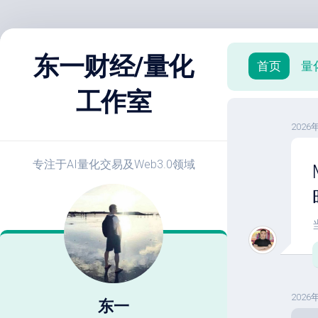
跳
至
东一财经/量化
首页
量
内
容
工作室
X
2026
策
略
实
专注于AI量化交易及Web3.0领域
战
E
开
发
教
程
策
2026
略
东一
优