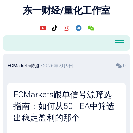
跳
东一财经/量化工作室
至
内
容
ECMarkets特邀
· 2026年7月9日
0
ECMarkets跟单信号源筛选
指南：如何从50+ EA中筛选
出稳定盈利的那个