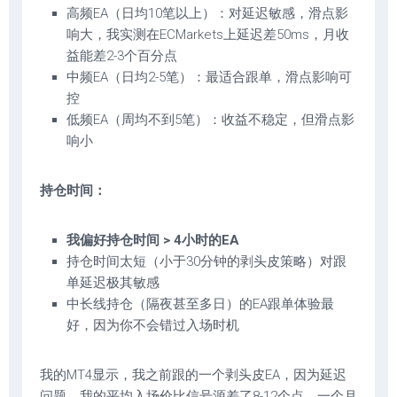
高频EA（日均10笔以上）：对延迟敏感，滑点影
响大，我实测在ECMarkets上延迟差50ms，月收
益能差2-3个百分点
中频EA（日均2-5笔）：最适合跟单，滑点影响可
控
低频EA（周均不到5笔）：收益不稳定，但滑点影
响小
持仓时间：
我偏好持仓时间 > 4小时的EA
持仓时间太短（小于30分钟的剥头皮策略）对跟
单延迟极其敏感
中长线持仓（隔夜甚至多日）的EA跟单体验最
好，因为你不会错过入场时机
我的MT4显示，我之前跟的一个剥头皮EA，因为延迟
问题，我的平均入场价比信号源差了8-12个点，一个月