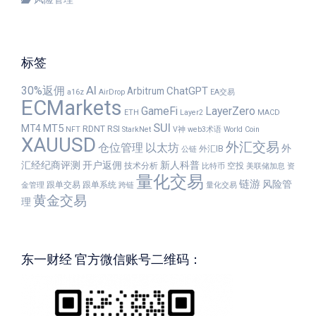
标签
30%返佣
AI
ChatGPT
Arbitrum
a16z
AirDrop
EA交易
ECMarkets
GameFi
LayerZero
ETH
Layer2
MACD
SUI
MT5
MT4
RDNT
RSI
NFT
StarkNet
V神
web3术语
World Coin
XAUUSD
外汇交易
仓位管理
以太坊
外
外汇IB
公链
汇经纪商评测
开户返佣
新人科普
技术分析
空投
比特币
美联储加息
资
量化交易
链游
风险管
跟单交易
跟单系统
金管理
跨链
量化交易
黄金交易
理
东一财经 官方微信账号二维码：