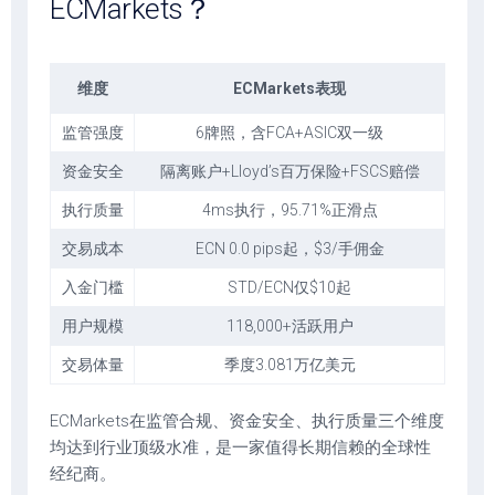
ECMarkets？
维度
ECMarkets表现
监管强度
6牌照，含FCA+ASIC双一级
资金安全
隔离账户+Lloyd’s百万保险+FSCS赔偿
执行质量
4ms执行，95.71%正滑点
交易成本
ECN 0.0 pips起，$3/手佣金
入金门槛
STD/ECN仅$10起
用户规模
118,000+活跃用户
交易体量
季度3.081万亿美元
ECMarkets在监管合规、资金安全、执行质量三个维度
均达到行业顶级水准，是一家值得长期信赖的全球性
经纪商。