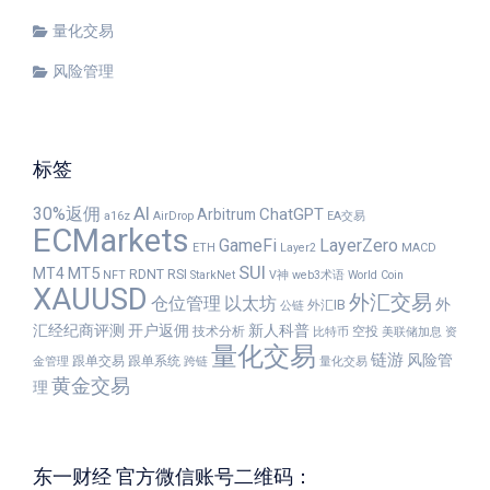
量化交易
风险管理
标签
AI
30%返佣
ChatGPT
Arbitrum
a16z
AirDrop
EA交易
ECMarkets
GameFi
LayerZero
ETH
Layer2
MACD
SUI
MT5
MT4
RDNT
RSI
NFT
StarkNet
V神
web3术语
World Coin
XAUUSD
外汇交易
仓位管理
以太坊
外
外汇IB
公链
汇经纪商评测
开户返佣
新人科普
技术分析
空投
比特币
美联储加息
资
量化交易
链游
风险管
跟单交易
跟单系统
金管理
跨链
量化交易
黄金交易
理
东一财经 官方微信账号二维码：