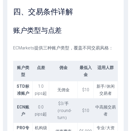
四、交易条件详解
账户类型与点差
ECMarkets提供三种账户类型，覆盖不同交易风格：
账户类
点差
佣金
最低入
适用人群
型
金
STD标
1.0
新手/休闲
无佣金
$10
准账户
pips起
交易者
$3/手
ECN账
0.0
中高频交易
（round-
$10
户
pips起
者
turn）
PRO专
机构级
专业/大资