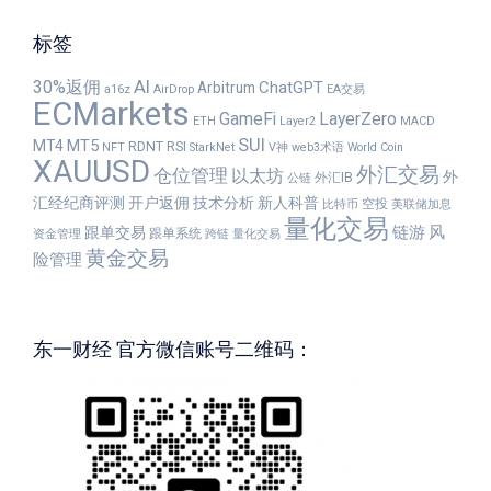
标签
30%返佣
AI
ChatGPT
Arbitrum
a16z
AirDrop
EA交易
ECMarkets
GameFi
LayerZero
ETH
Layer2
MACD
SUI
MT5
MT4
RDNT
RSI
NFT
StarkNet
V神
web3术语
World Coin
XAUUSD
外汇交易
仓位管理
以太坊
外
外汇IB
公链
汇经纪商评测
开户返佣
技术分析
新人科普
空投
比特币
美联储加息
量化交易
链游
风
跟单交易
跟单系统
资金管理
跨链
量化交易
黄金交易
险管理
东一财经 官方微信账号二维码：