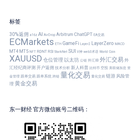
标签
AI
30%返佣
ChatGPT
Arbitrum
a16z
AirDrop
EA交易
ECMarkets
GameFi
LayerZero
ETH
Layer2
MACD
SUI
MT5
MT4
RDNT
RSI
NFT
StarkNet
V神
web3术语
World Coin
XAUUSD
外汇交易
仓位管理
以太坊
外
外汇IB
公链
汇经纪商评测
开户返佣
新人科普
技术分析
空投
比特币
美联储加息
资
量化交易
链游
风险管
跟单交易
跟单系统
金管理
跨链
量化交易
黄金交易
理
东一财经 官方微信账号二维码：