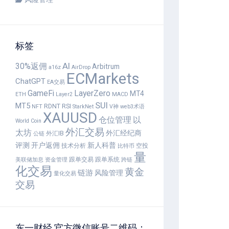
标签
30%返佣
AI
Arbitrum
a16z
AirDrop
ECMarkets
ChatGPT
EA交易
GameFi
LayerZero
MT4
ETH
Layer2
MACD
SUI
MT5
RDNT
RSI
NFT
StarkNet
V神
web3术语
XAUUSD
仓位管理
以
World Coin
外汇交易
太坊
外汇经纪商
外汇IB
公链
评测
开户返佣
新人科普
技术分析
空投
比特币
量
跟单交易
跟单系统
美联储加息
资金管理
跨链
化交易
黄金
链游
风险管理
量化交易
交易
东一财经 官方微信账号二维码：