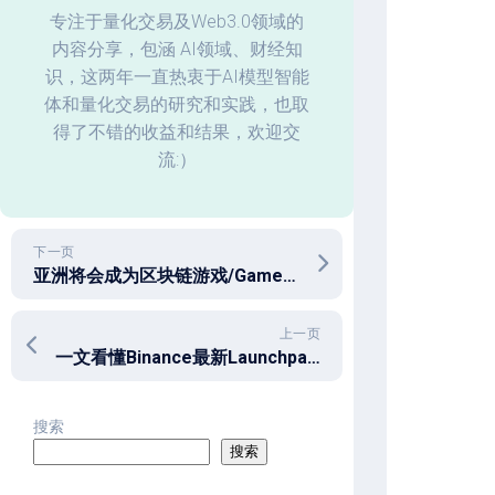
化
专注于量化交易及Web3.0领域的
内容分享，包涵 AI领域、财经知
回
识，这两年一直热衷于AI模型智能
测
体和量化交易的研究和实践，也取
数
据
得了不错的收益和结果，欢迎交
分
流:）
析
下一页
亚洲将会成为区块链游戏/GameFI的引擎
上一页
一文看懂Binance最新Launchpad项目Open Campus
搜索
搜索