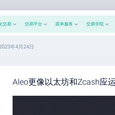
化交易
交易平台
跟单服务
交易学院
AUUSD
MT4
我
新
 2023年4月24日
教
的
手
程
交
入
易
门
MT5
模
教
风
型
A
程
险
跟
管
Aleo更像以太坊和Zcash
经
单
理
纪
系
商
市
统
评
场
指
测
心
南
理
跟