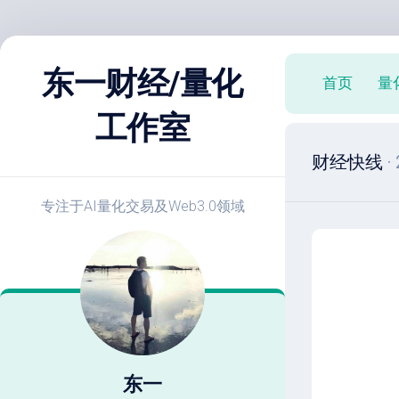
跳
至
东一财经/量化
首页
量
内
容
工作室
X
财经快线
·
策
略
实
专注于AI量化交易及Web3.0领域
战
E
开
发
教
程
策
略
东一
优