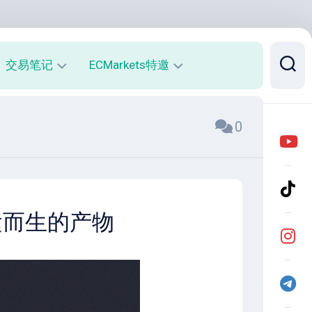
交易笔记
ECMarkets特邀
每
平
0
周
台
收
介
益
绍
报
与
告
优
势
月
应运而生的产物
度
开
收
户
益
返
报
佣
告
说
明
实