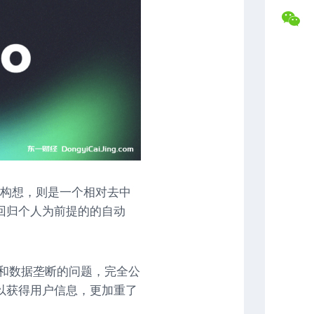
盘
合
交
作
易
专
记
属
录
福
利
复
盘
常
分
见
析
问
题
解
答
0的构想，则是一个相对去中
联
回归个人为前提的的自动
系
博
主
岛和数据垄断的问题，完全公
以获得用户信息，更加重了