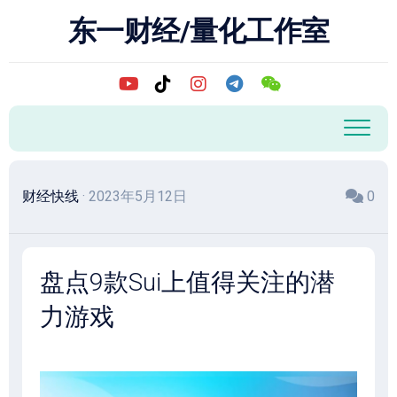
跳
东一财经/量化工作室
至
内
容
财经快线
· 2023年5月12日
0
盘点9款Sui上值得关注的潜
力游戏