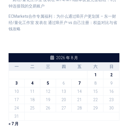
钟连接我的交易账户
ECMarkets合作专属福利：为什么通过IB开户更划算 – 东一财
经/量化工作室
发表在
通过IB开户 vs 自己注册：权益对比与省
钱攻略
2026 年 8 月
一
二
三
四
五
六
日
1
2
3
4
5
6
7
8
9
10
11
12
13
14
15
16
17
18
19
20
21
22
23
24
25
26
27
28
29
30
31
« 7 月