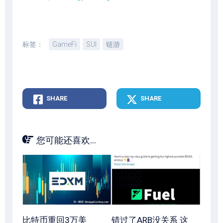
标签：
GameFi
SUI
链游
SHARE
SHARE
您可能还喜欢...
比特币重回3万美
错过了ARB没关系 这