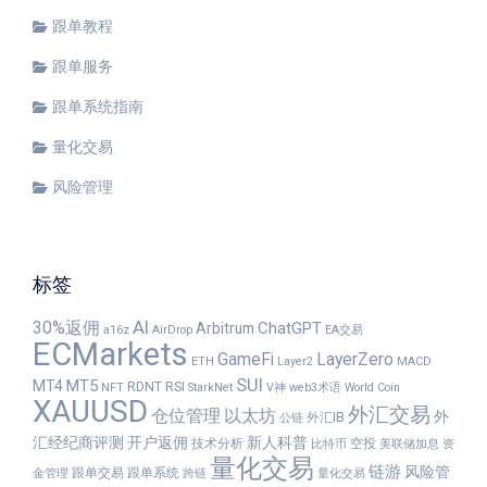
跟单教程
跟单服务
跟单系统指南
量化交易
风险管理
标签
30%返佣
AI
ChatGPT
Arbitrum
a16z
AirDrop
EA交易
ECMarkets
GameFi
LayerZero
ETH
Layer2
MACD
SUI
MT5
MT4
RDNT
RSI
NFT
StarkNet
V神
web3术语
World Coin
XAUUSD
外汇交易
仓位管理
以太坊
外
外汇IB
公链
汇经纪商评测
开户返佣
新人科普
技术分析
空投
比特币
美联储加息
资
量化交易
链游
风险管
跟单交易
跟单系统
金管理
跨链
量化交易