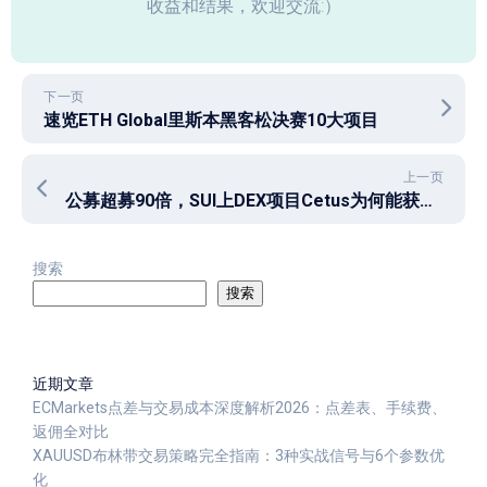
收益和结果，欢迎交流:）
下一页
速览ETH Global里斯本黑客松决赛10大项目
上一页
公募超募90倍，SUI上DEX项目Cetus为何能获得社区追捧？
搜索
搜索
近期文章
ECMarkets点差与交易成本深度解析2026：点差表、手续费、
返佣全对比
XAUUSD布林带交易策略完全指南：3种实战信号与6个参数优
化