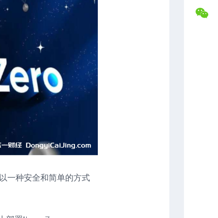
盘
合
交
作
易
专
记
属
录
福
利
复
盘
常
分
见
析
问
题
解
答
联
系
博
主
，它以一种安全和简单的方式