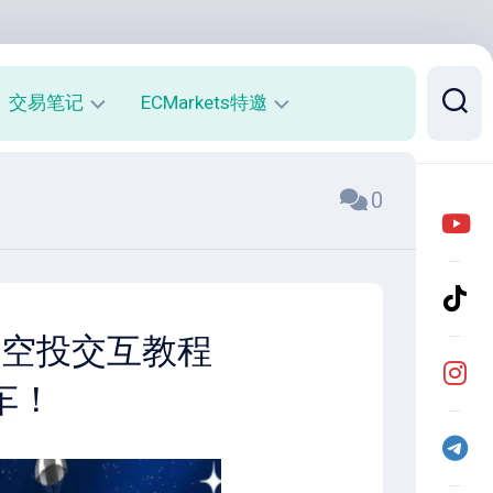
交易笔记
ECMarkets特邀
每
平
0
周
台
收
介
益
绍
报
与
告
优
势
月
小白空投交互教程
度
开
收
户
车！
益
返
报
佣
告
说
明
实