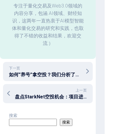
化
专注于量化交易及Web3.0领域的
内容分享，包涵 AI领域、财经知
回
识，这两年一直热衷于AI模型智能
测
体和量化交易的研究和实践，也取
数
据
得了不错的收益和结果，欢迎交
分
流:）
析
下一页
如何”养号”拿空投？我们分析了几个教科书级的空投
上一页
盘点StarkNet空投机会：项目进展、交互策略和空投情况
搜索
搜索