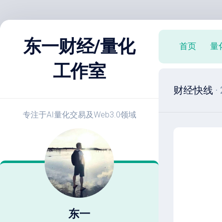
跳
至
东一财经/量化
首页
量
内
容
工作室
X
财经快线
·
策
略
实
专注于AI量化交易及Web3.0领域
战
E
开
发
教
程
策
略
东一
优