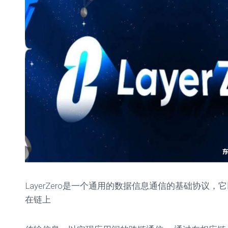
单
教
程
参
数
设
置
LayerZero是一个通用的数据信息通信的基础协议
在链上