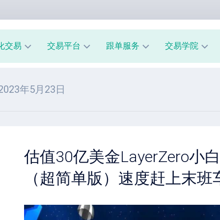
化交易
交易平台
跟单服务
交易学院
AUUSD
MT4
我
新
 2023年5月23日
教
的
手
程
交
入
易
门
MT5
模
教
风
型
A
程
险
跟
管
估值30亿美金LayerZero
经
单
理
纪
系
（超简单版）速度赶上末班
商
市
统
评
场
指
测
心
南
理
跟