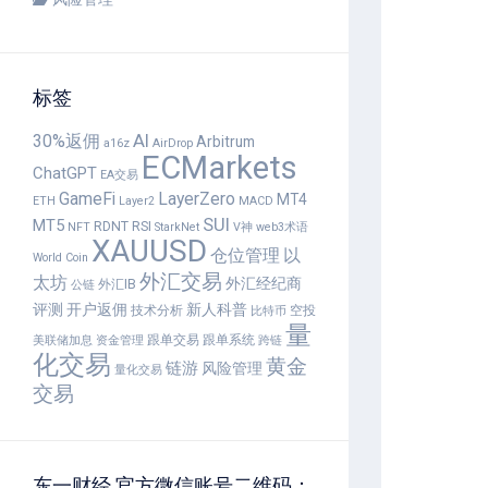
标签
30%返佣
AI
Arbitrum
a16z
AirDrop
ECMarkets
ChatGPT
EA交易
GameFi
LayerZero
MT4
ETH
Layer2
MACD
SUI
MT5
RDNT
RSI
NFT
StarkNet
V神
web3术语
XAUUSD
仓位管理
以
World Coin
外汇交易
太坊
外汇经纪商
外汇IB
公链
评测
开户返佣
新人科普
技术分析
空投
比特币
量
跟单交易
跟单系统
美联储加息
资金管理
跨链
化交易
黄金
链游
风险管理
量化交易
交易
东一财经 官方微信账号二维码：