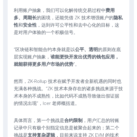
利用账户抽象，我们可以化解传统交易过程中
费用
多、周期长
的困境，还能凭借 ZK 技术增强账户的
隐私
性
和
安全性
，达到许可公平性和去中心化的目标，这
是对用户体验的一个积极信号。
“区块链和智能合约本身就是以
公平、透明
的原则在底
层实现账户抽象，
谁能更快开发出优秀的钱包应用，
就能获得更多用户市场的优势
”。
然而，ZK-Rollup 技术在赋予开发者全新机遇的同时也
充满各种挑战。“ZK 技术本身存在的诸多挑战来源于技
术本身的不成熟性，比如代码不成熟导致做出假证据
的情况出现”，Icer 老师概括道。
具体而言，第一个挑战是
合约限制
，用户汇总的转账
记录中只有极个别指定信息是被聚合起来的；第二个
挑战是
支持复杂逻辑
，目前来说支持 ZK EVM 的技术