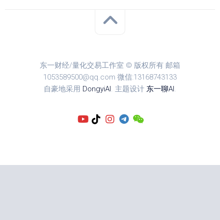
东一财经/量化交易工作室 © 版权所有 邮箱
1053589500@qq.com 微信:13168743133
自豪地采用
DongyiAI
. 主题设计
东一聊AI
.