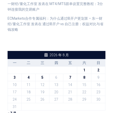
一财经/量化工作室
发表在
MT4/MT5跟单设置完整教程：3分
钟连接我的交易账户
ECMarkets合作专属福利：为什么通过IB开户更划算 – 东一财
经/量化工作室
发表在
通过IB开户 vs 自己注册：权益对比与省
钱攻略
2026 年 8 月
一
二
三
四
五
六
日
1
2
3
4
5
6
7
8
9
10
11
12
13
14
15
16
17
18
19
20
21
22
23
24
25
26
27
28
29
30
31