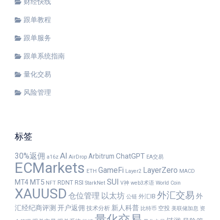
财经快线
跟单教程
跟单服务
跟单系统指南
量化交易
风险管理
标签
30%返佣
AI
ChatGPT
Arbitrum
a16z
AirDrop
EA交易
ECMarkets
GameFi
LayerZero
ETH
Layer2
MACD
SUI
MT5
MT4
RDNT
RSI
NFT
StarkNet
V神
web3术语
World Coin
XAUUSD
外汇交易
仓位管理
以太坊
外
外汇IB
公链
汇经纪商评测
开户返佣
新人科普
技术分析
空投
比特币
美联储加息
资
量化交易