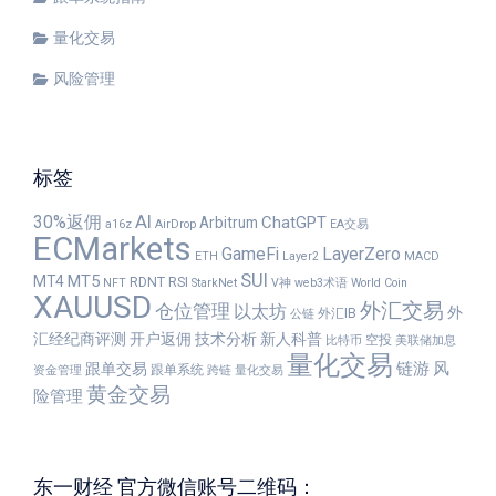
量化交易
风险管理
标签
30%返佣
AI
ChatGPT
Arbitrum
a16z
AirDrop
EA交易
ECMarkets
GameFi
LayerZero
ETH
Layer2
MACD
SUI
MT5
MT4
RDNT
RSI
NFT
StarkNet
V神
web3术语
World Coin
XAUUSD
外汇交易
仓位管理
以太坊
外
外汇IB
公链
汇经纪商评测
开户返佣
技术分析
新人科普
空投
比特币
美联储加息
量化交易
链游
风
跟单交易
跟单系统
资金管理
跨链
量化交易
黄金交易
险管理
东一财经 官方微信账号二维码：