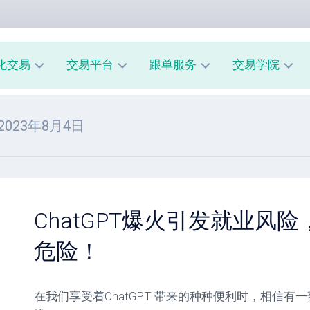
化交易
交易平台
跟单服务
交易学院
AUUSD
MT4
我
新
 2023年8月4日
教
的
手
程
交
入
易
门
MT5
模
教
风
型
A
程
险
跟
管
ChatGPT爆火引发就业风
经
单
理
纪
系
危险！
商
市
统
评
场
指
测
心
南
理
在我们享受着ChatGPT 带来的种种便利时，相信
跟