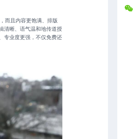
盘
合
交
作
易
专
更快，而且内容更饱满、排版
记
属
以逻辑清晰、语气温和地传道授
录
福
利
更广、专业度更强，不仅免费还
复
盘
常
分
见
析
问
题
解
答
联
系
博
主