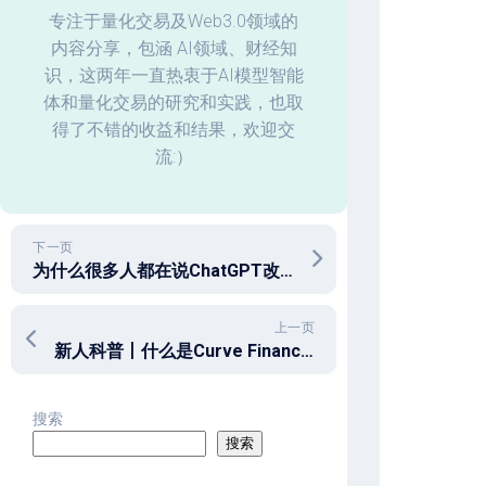
化
专注于量化交易及Web3.0领域的
内容分享，包涵 AI领域、财经知
回
识，这两年一直热衷于AI模型智能
测
体和量化交易的研究和实践，也取
数
据
得了不错的收益和结果，欢迎交
分
流:）
析
下一页
为什么很多人都在说ChatGPT改变世界？一文全面了解
上一页
新人科普丨什么是Curve Finance？
搜索
搜索