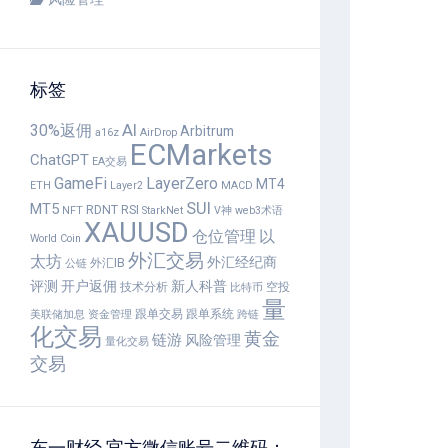
标签
AI
30%返佣
Arbitrum
a16z
AirDrop
ECMarkets
ChatGPT
EA交易
GameFi
LayerZero
MT4
ETH
Layer2
MACD
SUI
MT5
RDNT
RSI
NFT
StarkNet
V神
web3术语
XAUUSD
仓位管理
以
World Coin
外汇交易
太坊
外汇经纪商
外汇IB
公链
评测
开户返佣
新人科普
技术分析
空投
比特币
量
跟单交易
跟单系统
美联储加息
资金管理
跨链
化交易
黄金
链游
风险管理
量化交易
交易
东一财经 官方微信账号二维码：