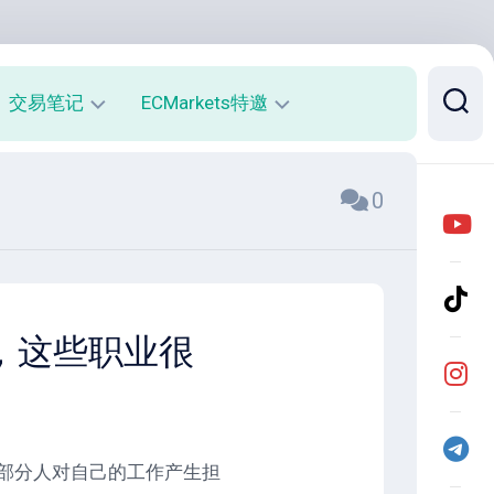
交易笔记
ECMarkets特邀
每
平
0
周
台
收
介
益
绍
报
与
告
优
势
月
险，这些职业很
度
开
收
户
益
返
报
佣
告
说
明
有一部分人对自己的工作产生担
实