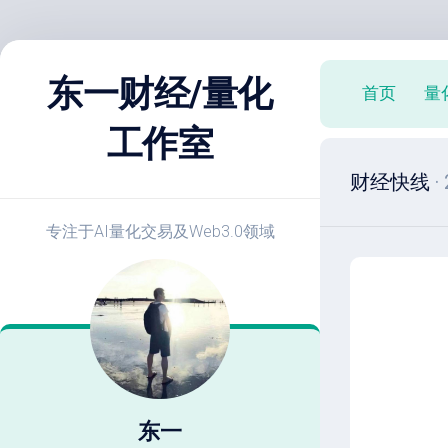
跳
至
东一财经/量化
首页
量
内
容
工作室
X
财经快线
·
策
略
实
专注于AI量化交易及Web3.0领域
战
E
开
发
教
程
策
略
东一
优