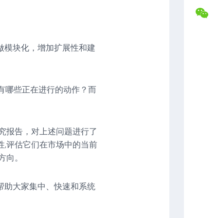
盘
合
交
作
易
专
记
属
做模块化，增加扩展性和建
录
福
利
复
盘
常
分
见
，有哪些正在进行的动作？而
析
问
题
解
答
》的研究报告，对上述问题进行了
联
性,评估它们在市场中的当前
系
方向。
博
主
帮助大家集中、快速和系统
。