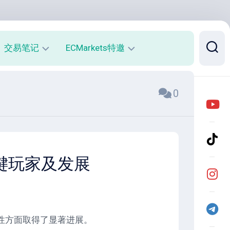
交易笔记
ECMarkets特邀
每
平
0
周
台
收
介
益
绍
报
与
告
优
势
月
关键玩家及发展
度
开
收
户
益
返
报
佣
告
说
明
性方面取得了显著进展。
实