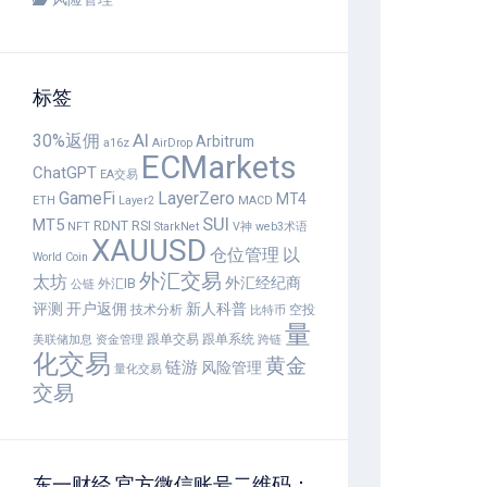
标签
30%返佣
AI
Arbitrum
a16z
AirDrop
ECMarkets
ChatGPT
EA交易
GameFi
LayerZero
MT4
ETH
Layer2
MACD
SUI
MT5
RDNT
RSI
NFT
StarkNet
V神
web3术语
XAUUSD
仓位管理
以
World Coin
外汇交易
太坊
外汇经纪商
外汇IB
公链
评测
开户返佣
新人科普
技术分析
空投
比特币
量
跟单交易
跟单系统
美联储加息
资金管理
跨链
化交易
黄金
链游
风险管理
量化交易
交易
东一财经 官方微信账号二维码：