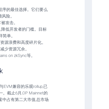
用程序的最佳选择。它们要么
赖风险。
常被攻击。
流程,降低开发者的门槛。目标
一样简单。
导致资源浪费和高度碎片化。
作,减少资源冗余。
ains on zkSync等。
k
t是与EVM兼容的乐观rollup,已
截止6月,OP Mainnet的
方案中占有第二大市值,总市场