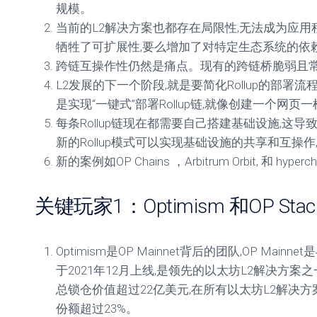
规模。
当前的L2解决方案也都存在局限性,无法成为应
牺牲了可扩展性,要么增加了对特定生态系统的依
跨链互操作性仍然是痛点。现有的跨链桥脆弱且
L2发展的下一个阶段,就是要简化Rollup的部署
是实现“一键式”部署Rollup链,就像创建一个网页
每条Rollup链现在都需要自己搭建基础设施,这
新的Rollup模式可以实现基础设施的共享和互操
新的案例如OP Chains ，Arbitrum Orbit, 和 hyperch
关键玩家1：Optimism 和OP Stac
Optimism是OP Mainnet背后的团队,OP Mainne
于2021年12月上线,是领先的以太坊L2解决方案之一。
总锁仓价值超过22亿美元,在所有以太坊L2解决
份额超过23%。