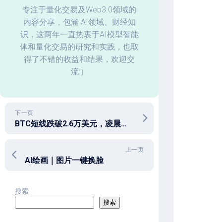
化
专注于量化交易及Web3.0领域的
内容分享，包涵 AI领域、财经知
回
识，这两年一直热衷于AI模型智能
测
体和量化交易的研究和实践，也取
数
据
得了不错的收益和结果，欢迎交
分
流:）
析
下一页
BTC短线跌破2.6万美元，凌晨为什么“瀑布”了？
上一页
AI绘画｜图片一键换脸
搜索
搜索