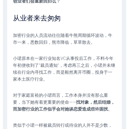
创业者们会重新回归么
？
从业者来去匆匆
加密行业的人员流动往往随着牛熊周期循环波动，牛
市一来，悉数回归，熊市降临，草草散去。
小珺原本在一家行业知名VC从事投后工作，不料今年
年初便收到了“裁员通知”，考虑再三之后，小珺并未继
续在行业内寻找工作，而是毅然离开币圈，投身于一
家本土医疗行业。
对于家庭富裕的小珺而言，工作本身并没有那么重
要，当下她有着更重要的使命——
找对象，然后结婚，
而加密行业的工作似乎会对她谈恋爱造成些许困扰
。
类似于小珺一样被裁员转行或待业的人并不是少数，