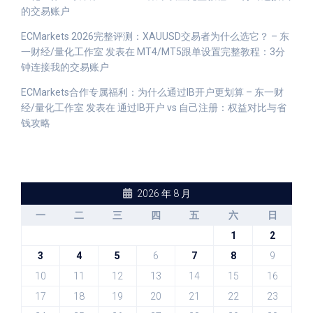
的交易账户
ECMarkets 2026完整评测：XAUUSD交易者为什么选它？ – 东
一财经/量化工作室
发表在
MT4/MT5跟单设置完整教程：3分
钟连接我的交易账户
ECMarkets合作专属福利：为什么通过IB开户更划算 – 东一财
经/量化工作室
发表在
通过IB开户 vs 自己注册：权益对比与省
钱攻略
2026 年 8 月
一
二
三
四
五
六
日
1
2
3
4
5
6
7
8
9
10
11
12
13
14
15
16
17
18
19
20
21
22
23