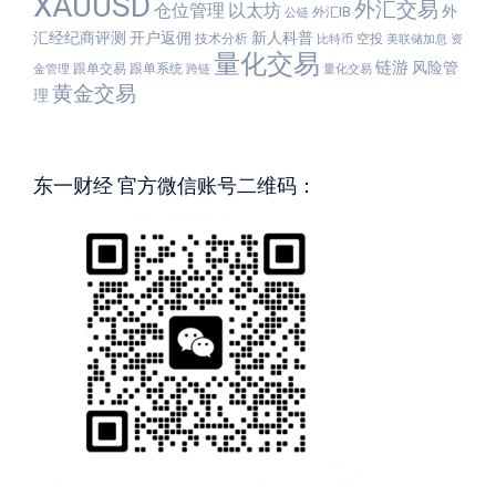
XAUUSD
外汇交易
仓位管理
以太坊
外
外汇IB
公链
汇经纪商评测
开户返佣
新人科普
技术分析
空投
比特币
美联储加息
资
量化交易
链游
风险管
跟单交易
跟单系统
金管理
跨链
量化交易
黄金交易
理
东一财经 官方微信账号二维码：