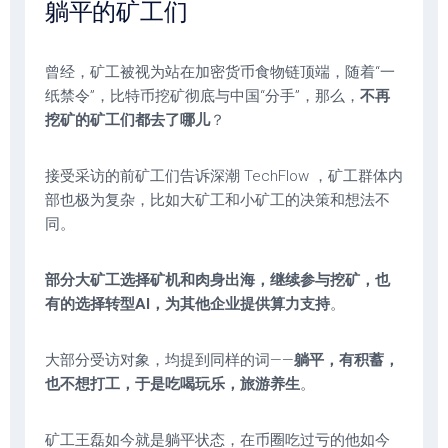
躺平的矿工们
曾经，矿工被视为站在加密货币食物链顶端，随着“一
纸禁令”，比特币挖矿彻底与中国“分手”，那么，
不再
挖矿的矿工们都去了哪儿
？
接受采访的前矿工们告诉深潮 TechFlow ，矿工群体内
部也极为复杂，比如大矿工和小矿工的决策和想法不
同。
部分大矿工选择矿机和肉身出海，继续参与挖矿，也
有的选择转型AI，为其他企业提供算力支持
。
大部分受访对象，均提到同样的词——
躺平，有积蓄，
也不想打工，于是吃喝玩乐，旅游养生
。
矿工王磊如今就是躺平状态，在币圈吃过亏的他如今