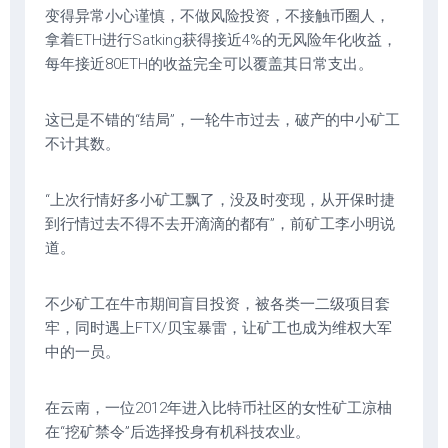
变得异常小心谨慎，不做风险投资，不接触币圈人，
拿着ETH进行Satking获得接近4%的无风险年化收益，
每年接近80ETH的收益完全可以覆盖其日常支出。
这已是不错的“结局”，一轮牛市过去，破产的中小矿工
不计其数。
“上次行情好多小矿工飘了，没及时变现，从开保时捷
到行情过去不得不去开滴滴的都有”，前矿工李小明说
道。
不少矿工在牛市期间盲目投资，被各类一二级项目套
牢，同时遇上FTX/贝宝暴雷，让矿工也成为维权大军
中的一员。
在云南，一位2012年进入比特币社区的女性矿工凉柚
在“挖矿禁令”后选择投身有机科技农业。