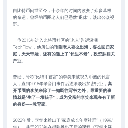
自比特币问世至今，十余年的时间内改变了众多草根
的命运，曾经的币圈老人们已悉数“退休”，淡出公众视
野。
一位2013年进入比特币社区的“老人”告诉深潮
TechFlow ，他所知的
币圈老人要么出海，要么回归家
庭，天天带娃，还有的迷上了“长生不老”，投资肽相关
产业
。
曾经，号称“比特币首富”的李笑来被视为币圈的代言
人，直到2018年录音门事件后逐渐淡出加密行业，
离
开币圈的李笑来除了一如既往写书之外，最重要的事
情就是“生了一堆孩子”，成为父亲的李笑来现在有了新
的身份——教育家
。
2022年后，李笑来推出了“家庭成长年度社群”（1999/
年），并于2023年在得到推出了新的课程《李笑来谈