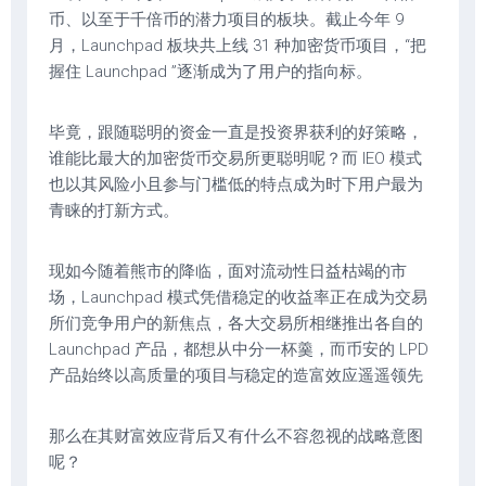
币、以至于千倍币的潜力项目的板块。截止今年 9
月，Launchpad 板块共上线 31 种加密货币项目，“把
握住 Launchpad ”逐渐成为了用户的指向标。
毕竟，跟随聪明的资金一直是投资界获利的好策略，
谁能比最大的加密货币交易所更聪明呢？而 IEO 模式
也以其风险小且参与门槛低的特点成为时下用户最为
青睐的打新方式。
现如今随着熊市的降临，面对流动性日益枯竭的市
场，Launchpad 模式凭借稳定的收益率正在成为交易
所们竞争用户的新焦点，各大交易所相继推出各自的
Launchpad 产品，都想从中分一杯羹，而币安的 LPD
产品始终以高质量的项目与稳定的造富效应遥遥领先
那么在其财富效应背后又有什么不容忽视的战略意图
呢？