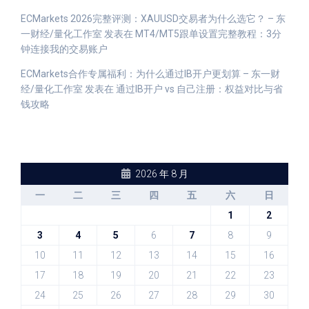
ECMarkets 2026完整评测：XAUUSD交易者为什么选它？ – 东
一财经/量化工作室
发表在
MT4/MT5跟单设置完整教程：3分
钟连接我的交易账户
ECMarkets合作专属福利：为什么通过IB开户更划算 – 东一财
经/量化工作室
发表在
通过IB开户 vs 自己注册：权益对比与省
钱攻略
2026 年 8 月
一
二
三
四
五
六
日
1
2
3
4
5
6
7
8
9
10
11
12
13
14
15
16
17
18
19
20
21
22
23
24
25
26
27
28
29
30