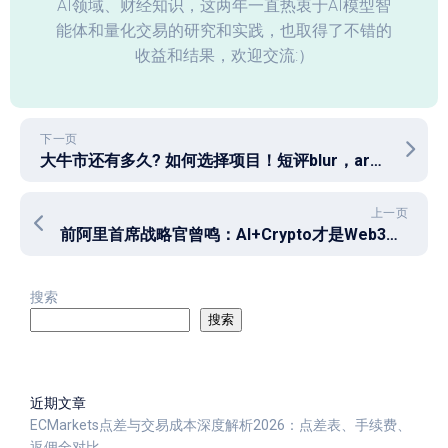
AI领域、财经知识，这两年一直热衷于AI模型智
能体和量化交易的研究和实践，也取得了不错的
收益和结果，欢迎交流:）
下一页
大牛市还有多久? 如何选择项目！短评blur，arb，sui！
上一页
前阿里首席战略官曾鸣：AI+Crypto才是Web3，先有价值创造再有价值分配
搜索
搜索
近期文章
ECMarkets点差与交易成本深度解析2026：点差表、手续费、
返佣全对比