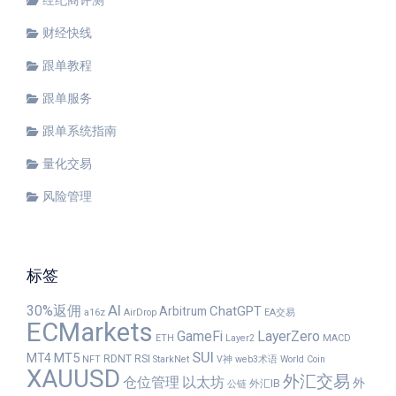
财经快线
跟单教程
跟单服务
跟单系统指南
量化交易
风险管理
标签
30%返佣
AI
ChatGPT
Arbitrum
a16z
AirDrop
EA交易
ECMarkets
GameFi
LayerZero
ETH
Layer2
MACD
SUI
MT5
MT4
RDNT
RSI
NFT
StarkNet
V神
web3术语
World Coin
XAUUSD
外汇交易
仓位管理
以太坊
外
外汇IB
公链