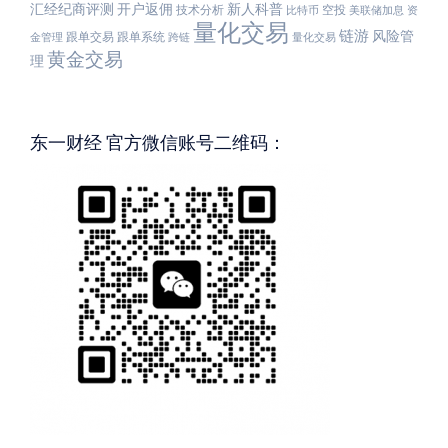
汇经纪商评测
开户返佣
新人科普
技术分析
空投
比特币
美联储加息
资
量化交易
链游
风险管
跟单交易
跟单系统
金管理
跨链
量化交易
黄金交易
理
东一财经 官方微信账号二维码：