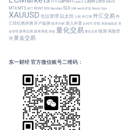
GameFi
LayerZero
ETH
Layer2
MACD
SUI
MT5
MT4
RDNT
RSI
NFT
StarkNet
V神
web3术语
World Coin
XAUUSD
外汇交易
仓位管理
以太坊
外
外汇IB
公链
汇经纪商评测
开户返佣
新人科普
技术分析
空投
比特币
美联储加息
资
量化交易
链游
风险管
跟单交易
跟单系统
金管理
跨链
量化交易
黄金交易
理
东一财经 官方微信账号二维码：