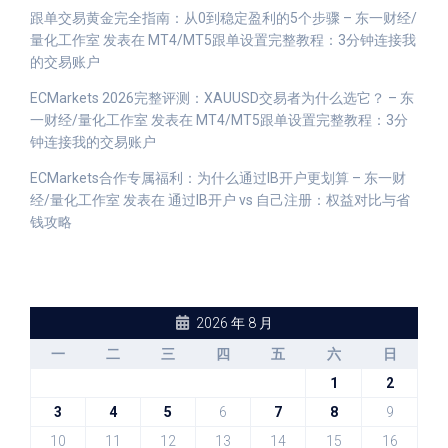
跟单交易黄金完全指南：从0到稳定盈利的5个步骤 – 东一财经/
量化工作室
发表在
MT4/MT5跟单设置完整教程：3分钟连接我
的交易账户
ECMarkets 2026完整评测：XAUUSD交易者为什么选它？ – 东
一财经/量化工作室
发表在
MT4/MT5跟单设置完整教程：3分
钟连接我的交易账户
ECMarkets合作专属福利：为什么通过IB开户更划算 – 东一财
经/量化工作室
发表在
通过IB开户 vs 自己注册：权益对比与省
钱攻略
2026 年 8 月
一
二
三
四
五
六
日
1
2
3
4
5
6
7
8
9
10
11
12
13
14
15
16