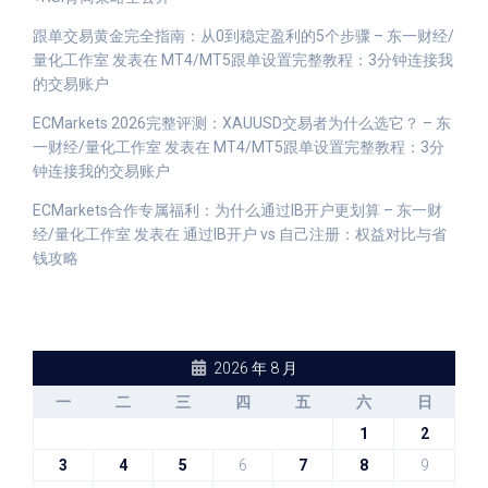
跟单交易黄金完全指南：从0到稳定盈利的5个步骤 – 东一财经/
量化工作室
发表在
MT4/MT5跟单设置完整教程：3分钟连接我
的交易账户
ECMarkets 2026完整评测：XAUUSD交易者为什么选它？ – 东
一财经/量化工作室
发表在
MT4/MT5跟单设置完整教程：3分
钟连接我的交易账户
ECMarkets合作专属福利：为什么通过IB开户更划算 – 东一财
经/量化工作室
发表在
通过IB开户 vs 自己注册：权益对比与省
钱攻略
2026 年 8 月
一
二
三
四
五
六
日
1
2
3
4
5
6
7
8
9