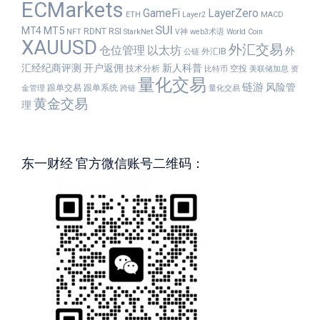
ECMarkets
GameFi
LayerZero
ETH
Layer2
MACD
SUI
MT5
MT4
RDNT
RSI
NFT
StarkNet
V神
web3术语
World Coin
XAUUSD
外汇交易
仓位管理
以太坊
外
外汇IB
公链
汇经纪商评测
开户返佣
新人科普
技术分析
空投
比特币
美联储加息
资
量化交易
链游
风险管
跟单交易
跟单系统
金管理
跨链
量化交易
黄金交易
理
东一财经 官方微信账号二维码：