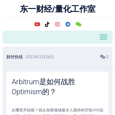
跳
东一财经/量化工作室
至
内
容
财经快线
· 2023年3月26日
0
Arbitrum是如何战胜
Optimism的？
从哪里开始呢？就从加密领域最令人期待的空投ARB说