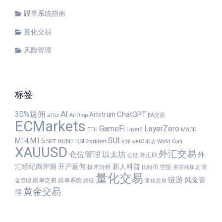
跟单系统指南
量化交易
风险管理
标签
30%返佣
AI
ChatGPT
Arbitrum
a16z
AirDrop
EA交易
ECMarkets
GameFi
LayerZero
ETH
Layer2
MACD
SUI
MT5
MT4
RDNT
RSI
NFT
StarkNet
V神
web3术语
World Coin
XAUUSD
外汇交易
仓位管理
以太坊
外
外汇IB
公链
汇经纪商评测
开户返佣
新人科普
技术分析
空投
比特币
美联储加息
资
量化交易
链游
风险管
跟单交易
跟单系统
金管理
跨链
量化交易
黄金交易
理