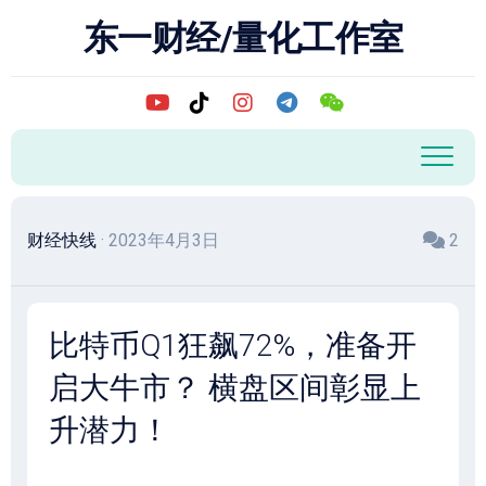
跳
东一财经/量化工作室
至
内
容
财经快线
· 2023年4月3日
2
比特币Q1狂飙72%，准备开
启大牛市？ 横盘区间彰显上
升潜力！