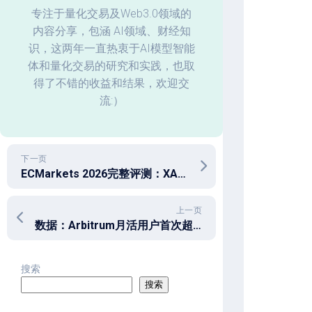
化
专注于量化交易及Web3.0领域的
内容分享，包涵 AI领域、财经知
回
识，这两年一直热衷于AI模型智能
测
体和量化交易的研究和实践，也取
数
据
得了不错的收益和结果，欢迎交
分
流:）
析
下一页
ECMarkets 2026完整评测：XAUUSD交易者为什么选它？
上一页
数据：Arbitrum月活用户首次超越以太坊
搜索
搜索