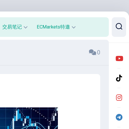
交易笔记
ECMarkets特邀
每
平
0
周
台
收
介
益
绍
报
与
告
优
势
月
度
开
收
户
益
返
报
佣
告
说
明
实