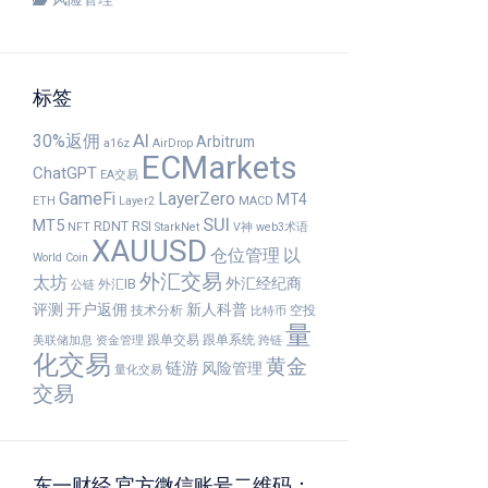
标签
30%返佣
AI
Arbitrum
a16z
AirDrop
ECMarkets
ChatGPT
EA交易
GameFi
LayerZero
MT4
ETH
Layer2
MACD
SUI
MT5
RDNT
RSI
NFT
StarkNet
V神
web3术语
XAUUSD
仓位管理
以
World Coin
外汇交易
太坊
外汇经纪商
外汇IB
公链
评测
开户返佣
新人科普
技术分析
空投
比特币
量
跟单交易
跟单系统
美联储加息
资金管理
跨链
化交易
黄金
链游
风险管理
量化交易
交易
东一财经 官方微信账号二维码：