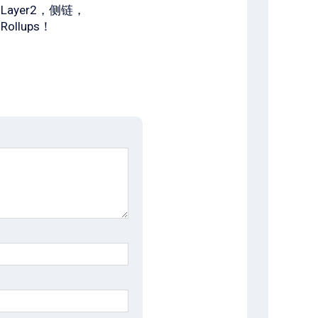
Layer2，侧链，
Rollups！