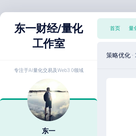
跳
至
东一财经/量化
首页
量
内
容
工作室
X
策略优化
·
策
略
实
专注于AI量化交易及Web3.0领域
战
E
开
发
教
程
策
略
东一
优