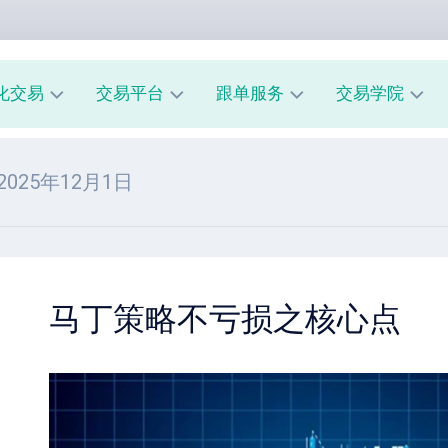
化交易
交易平台
跟单服务
交易学院
AUUSD
MT4
我
新
 2025年12月1日
教
的
手
程
交
入
易
门
MT5
模
教
风
型
A
程
险
跟
管
马丁策略不亏损之核心点
经
单
理
纪
系
商
市
统
评
场
指
测
心
南
理
跟