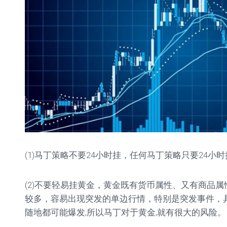
单
教
程
参
数
设
置
(1)马丁策略不要24小时挂，任何马丁策略只要24小
(2)不要轻易挂黄金，黄金既有货币属性、又有商品
较多，容易出现突发的单边行情，特别是突发事件，
随地都可能爆发,所以马丁对于黄金,就有很大的风险。