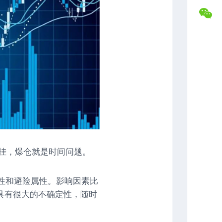
盘
合
交
作
易
专
记
属
录
福
利
复
盘
常
分
见
析
问
题
解
答
联
时挂，爆仓就是时间问题。
系
博
主
属性和避险属性。影响因素比
具有很大的不确定性，随时