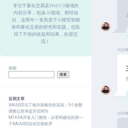
化
专注于量化交易及Web3.0领域的
内容分享，包涵 AI领域、财经知
回
识，这两年一直热衷于AI模型智能
测
体和量化交易的研究和实践，也取
数
据
得了不错的收益和结果，欢迎交
分
流:）
析
2023
搜索
搜索
近期文章
XAUUSD马丁格尔策略优化实战：5个参数
调整让胜率提升至85%
2023
MT4 EA开发入门教程：从零构建你的第一
个XAUUSD自动交易程序