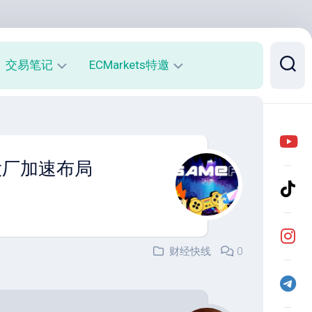
交易笔记
ECMarkets特邀
每
平
周
台
收
介
益
绍
大厂加速布局
报
与
告
优
势
月
度
开
收
户
财经快线
0
益
返
报
佣
告
说
明
实