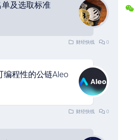
附名单及选取标准
盘
合
交
作
易
专
记
属
录
福
利
财经快线
0
复
盘
常
分
见
析
问
题
编程性的公链Aleo
解
答
联
系
博
主
财经快线
0