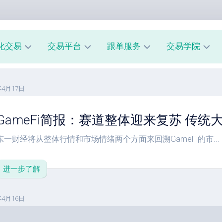
化交易
交易平台
跟单服务
交易学院
AUUSD
MT4
我
新
年4月17日
教
的
手
程
交
入
易
门
GameFi简报：赛道整体迎来复苏 传统
MT5
模
教
风
型
东一财经将从整体行情和市场情绪两个方面来回溯GameFi的市...
A
程
险
跟
管
经
单
理
进一步了解
纪
系
商
市
统
评
场
指
年4月16日
测
心
南
理
跟