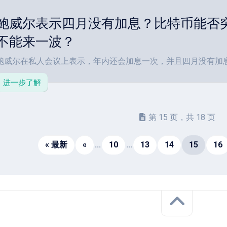
鲍威尔表示四月没有加息？比特币能否
不能来一波？
鲍威尔在私人会议上表示，年内还会加息一次，并且四月没有加息 .
进一步了解
第 15 页，共 18 页
« 最新
«
...
10
...
13
14
15
16