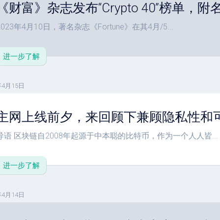
《财富》杂志发布“Crypto 40”榜单，
单
教
2023年4月10日，著名杂志《Fortune》在其4月/5...
程
参
进一步了解
数
设
置
年4月15日
主网上线前夕，来回顾下兼顾隐私性和可
导语 区块链自2008年起源于中本聪的比特币，作为一个人人皆...
进一步了解
年4月14日