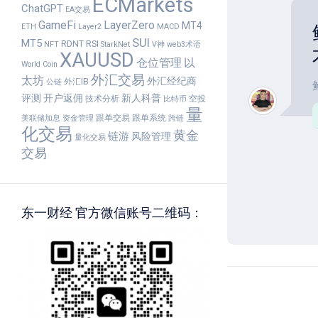
ECMarkets
ChatGPT
EA交易
GameFi
LayerZero
MT4
ETH
Layer2
MACD
SUI
MT5
RDNT
RSI
NFT
StarkNet
V神
web3术语
XAUUSD
仓位管理
以
World Coin
外汇交易
太坊
外汇经纪商
外汇IB
公链
评测
开户返佣
新人科普
技术分析
空投
比特币
量
跟单交易
跟单系统
美联储加息
资金管理
跨链
化交易
黄金
链游
风险管理
量化交易
交易
东一财经 官方微信账号二维码：