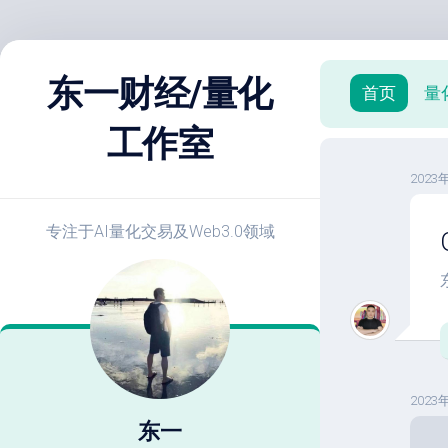
跳
至
东一财经/量化
首页
量
内
容
工作室
X
2023
策
略
实
专注于AI量化交易及Web3.0领域
战
E
开
发
教
程
2023
策
略
东一
优