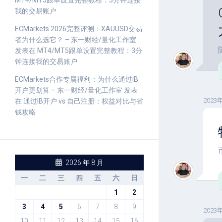
MT4/MT5跟单设置完整教程：3分钟连接
我的交易账户
ECMarkets 2026完整评测：XAUUSD交易
者为什么选它？ – 东一财经/量化工作室
发表在
MT4/MT5跟单设置完整教程：3分
钟连接我的交易账户
ECMarkets合作专属福利：为什么通过IB
开户更划算 – 东一财经/量化工作室
发表
2023
在
通过IB开户 vs 自己注册：权益对比与省
钱攻略
2026 年 8 月
一
二
三
四
五
六
日
1
2
3
4
5
6
7
8
9
2023
10
11
12
13
14
15
16