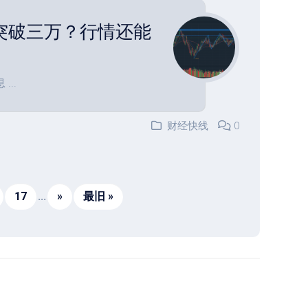
突破三万？行情还能
..
财经快线
0
17
...
»
最旧 »