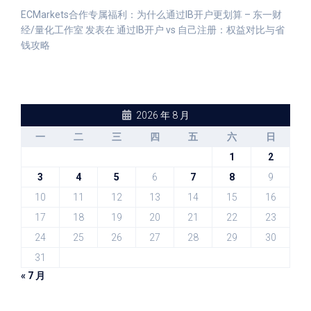
ECMarkets合作专属福利：为什么通过IB开户更划算 – 东一财
经/量化工作室
发表在
通过IB开户 vs 自己注册：权益对比与省
钱攻略
2026 年 8 月
一
二
三
四
五
六
日
1
2
3
4
5
6
7
8
9
10
11
12
13
14
15
16
17
18
19
20
21
22
23
24
25
26
27
28
29
30
31
« 7 月