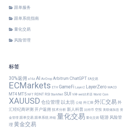
跟单服务
跟单系统指南
量化交易
风险管理
标签
30%返佣
AI
ChatGPT
Arbitrum
a16z
AirDrop
EA交易
ECMarkets
GameFi
LayerZero
ETH
Layer2
MACD
SUI
MT5
MT4
RDNT
RSI
NFT
StarkNet
V神
web3术语
World Coin
XAUUSD
外汇交易
仓位管理
以太坊
外
外汇IB
公链
汇经纪商评测
开户返佣
新人科普
技术分析
空投
比特币
美联储加息
资
量化交易
链游
风险管
跟单交易
跟单系统
金管理
跨链
量化交易
黄金交易
理