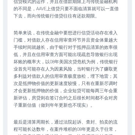
信贷模式的运作，并且在借款期限上与传统金融机构
的不同是，AAVE上借贷只要不面临清算就可以一直借
下去，而向传统银行借贷往往有还款期限。
简单来说，在传统金融中要想进行信贷活动存在准入
门槛，对借款人存在信用审查环节并且资金体量越大
手续时间就越长，由于银行对于抵押品清算的效率很
低，并且在信用审查方面可能出现疏忽导致银行出现
坏账的概率大，以08年美国次贷危机为例，传统银行
业首先可能存在人为因素风险，当时银行为了赚取更
多利益对借款人的信用审查极度放松，埋下地雷；其
次是抵押物价值的更新速度较慢，只有在重新尽调时
才会更新抵押物的价值，企业短贷可能每两三年会重
新评估，房贷则在签订合约之后很长时间都不会对房
子重新估值（做到年年更新也不现实）。
最后是清算周期长，通过法院起诉、查封、拍卖的流
程可能长达数年，在案件堆积的08年更是久于往常，