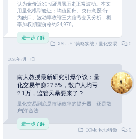
认为金价近30%回调属历史正常波动。本文
用量化模型验证：均值回归、央行意愿-行
为缺口、波动率收缩三大信号交叉分析，概
率加权期望价格约$4,978。
进一步了解
XAUUSD策略实战
/
量化交易
0
2026年7月11日
南大教授最新研究引爆争议：量
化交易年赚37.6%，散户人均亏
2.1万，监管风暴要来了？
量化交易到底是市场效率的提升器，还是散
户的”合法...
进一步了解
ECMarkets特邀
0