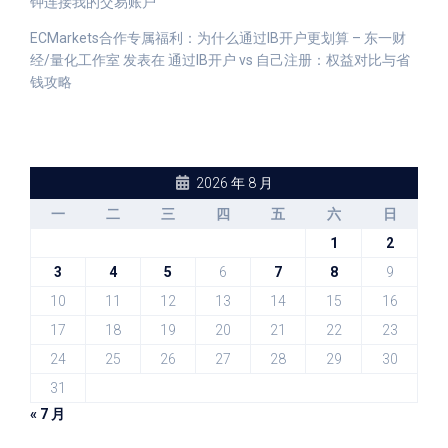
钟连接我的交易账户
ECMarkets合作专属福利：为什么通过IB开户更划算 – 东一财
经/量化工作室
发表在
通过IB开户 vs 自己注册：权益对比与省
钱攻略
2026 年 8 月
一
二
三
四
五
六
日
1
2
3
4
5
6
7
8
9
10
11
12
13
14
15
16
17
18
19
20
21
22
23
24
25
26
27
28
29
30
31
« 7 月