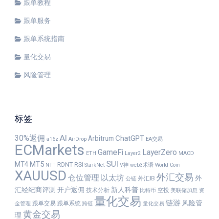
跟单教程
跟单服务
跟单系统指南
量化交易
风险管理
标签
30%返佣
AI
ChatGPT
Arbitrum
a16z
AirDrop
EA交易
ECMarkets
GameFi
LayerZero
ETH
Layer2
MACD
SUI
MT5
MT4
RDNT
RSI
NFT
StarkNet
V神
web3术语
World Coin
XAUUSD
外汇交易
仓位管理
以太坊
外
外汇IB
公链
汇经纪商评测
开户返佣
新人科普
技术分析
空投
比特币
美联储加息
资
量化交易
链游
风险管
跟单交易
跟单系统
金管理
跨链
量化交易
黄金交易
理